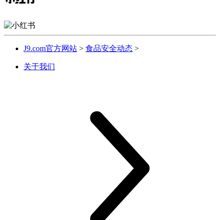
J9.com官方网站
>
食品安全动态
>
关于我们