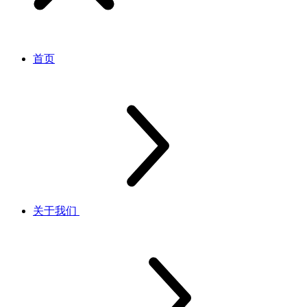
首页
关于我们