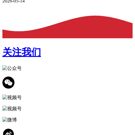
2026-05-14
关注我们