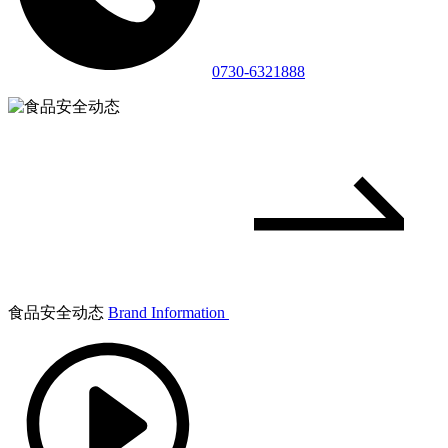
0730-6321888
食品安全动态
Brand Information