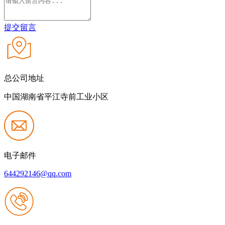
提交留言
总公司地址
中国湖南省平江寺前工业小区
电子邮件
644292146@qq.com