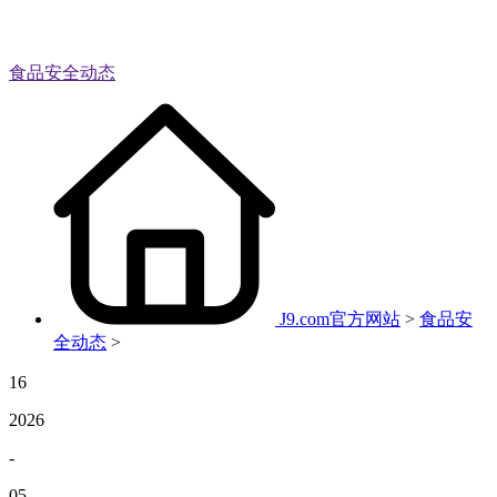
食品安全动态
J9.com官方网站
>
食品安
全动态
>
16
2026
-
05