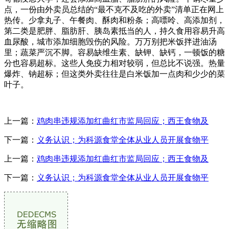
点，一份由外卖员总结的“最不克不及吃的外卖”清单正在网上
热传。少拿丸子、午餐肉、酥肉和粉条；高嘌呤、高添加剂，
第二类是肥胖、脂肪肝、胰岛素抵当的人，持久食用容易升高
血尿酸，城市添加细胞毁伤的风险。万万别把米饭拌进油汤
里；蔬菜严沉不脚。容易缺维生素、缺钾、缺钙，一顿饭的糖
分也容易超标。这些人免疫力相对较弱，但总比不说强。热量
爆炸、钠超标；但这类外卖往往是白米饭加一点肉和少少的菜
叶子。
上一篇：
鸡肉串违规添加红曲红市监局回应；西王食物及
下一篇：
义务认识；为科源食堂全体从业人员开展食物平
上一篇：
鸡肉串违规添加红曲红市监局回应；西王食物及
下一篇：
义务认识；为科源食堂全体从业人员开展食物平