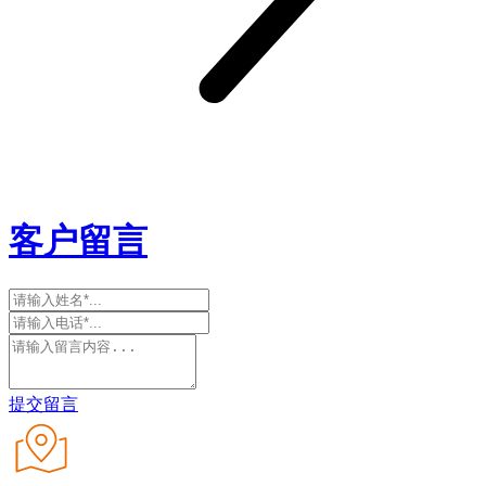
客户留言
提交留言