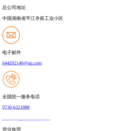
总公司地址
中国湖南省平江寺前工业小区
电子邮件
644292146@qq.com
全国统一服务电话
0730-6321888
网站建设：J9.com官方网站
|
网站地图
本网站支持IPV6
营业执照