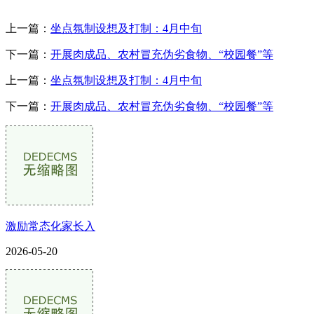
上一篇：
坐点氛制设想及打制：4月中旬
下一篇：
开展肉成品、农村冒充伪劣食物、“校园餐”等
上一篇：
坐点氛制设想及打制：4月中旬
下一篇：
开展肉成品、农村冒充伪劣食物、“校园餐”等
激励常态化家长入
2026-05-20