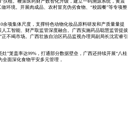
灶+AI”扶植。鞭策医药财产数智化升级，建立一码溯源系统，黄震
工做环境。开展肉成品、农村冒充伪劣食物、“校园餐”等专项整
0余项集体尺度，支撑特色动物化妆品原料研发和产质量量提
策人工智能、财产取监管深度融合。广西实施药品聪慧监管提拔
”正不竭市场。广西壮族自治区药品监视办理局副局长沈宏睿引
”笼盖率达99%，打通部分数据壁垒，广西还持续开展“八桂
)为全面深化食物平安多元管理，