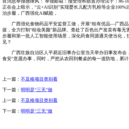
良消息举报德律风： 举报邮箱：报受理和措置办理法子：86-10
正在会上暗示，“云+AI识别”实现婴长儿配方乳粉等企业10
治步履，广西强化AI赋能，
广西强化食物药品平安监督工做，开展“桂有优品—广西品牌
拔，全力打制“桂妆美颜”新品牌。查处了百色出产发卖有毒
步履和第一批人工智能使用场景，深化药食同源通关便当化，
见？
广西壮族自治区人平易近旧事办公室当天举办旧事发布会，本
食安”意愿办事，同时，严把从农田到餐桌的每一道防地，累计侦
上一篇：
不及格项目类别看
下一篇：
明明是“三无”做
上一篇：
不及格项目类别看
下一篇：
明明是“三无”做