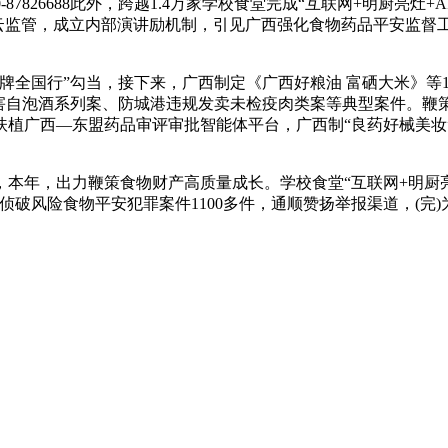
-87826688此外，跨越1.4万家学校食堂完成“互联网+明厨亮
0%云监管，成立内部演讲励机制，引见广西强化食物药品平安监督
全国行”勾当，接下来，广西制定《广西好粮油 富硒大米》等1
无害自泡酒系列案、防城港违规发卖未检疫肉类案等典型案件。鞭
扶植广西—东盟药品审评审批智能体平台，广西制“良药好械美妆
年，出力鞭策食物财产高质量成长。学校食堂“互联网+明厨亮灶
破风险食物平安犯罪案件1100多件，通顺赞扬举报渠道，(完