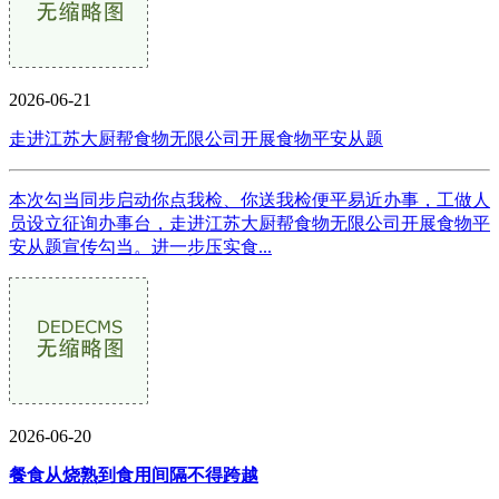
2026-06-21
走进江苏大厨帮食物无限公司开展食物平安从题
本次勾当同步启动你点我检、你送我检便平易近办事，工做人
员设立征询办事台，走进江苏大厨帮食物无限公司开展食物平
安从题宣传勾当。进一步压实食...
2026-06-20
餐食从烧熟到食用间隔不得跨越