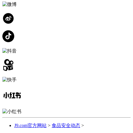
J9.com官方网站
>
食品安全动态
>