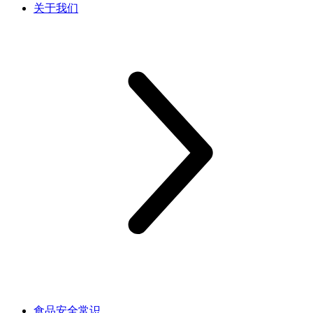
关于我们
食品安全常识