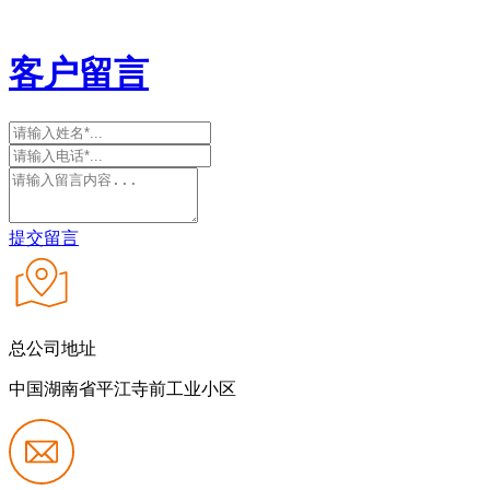
客户留言
提交留言
总公司地址
中国湖南省平江寺前工业小区