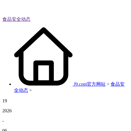
食品安全动态
J9.com官方网站
>
食品安
全动态
>
19
2026
-
06