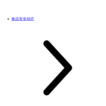
食品安全动态