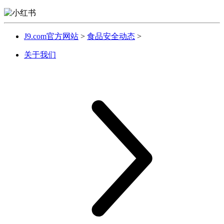
J9.com官方网站
>
食品安全动态
>
关于我们