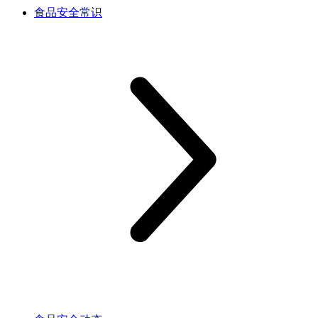
食品安全常识