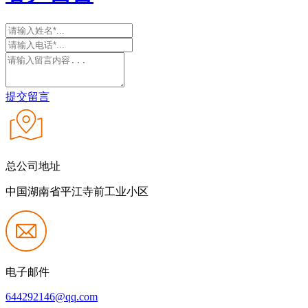
提交留言
总公司地址
中国湖南省平江寺前工业小区
电子邮件
644292146@qq.com