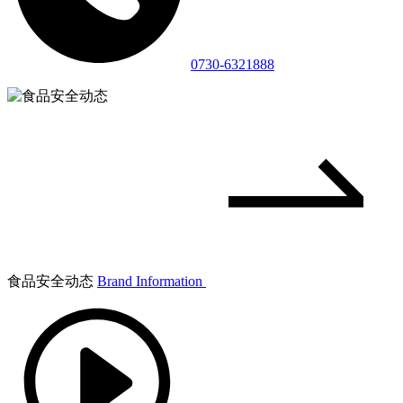
0730-6321888
食品安全动态
Brand Information