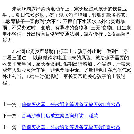
未满16周岁严禁骑电动车上，家长应留意孩子的饮食卫
生，1.夏日气候炎热，孩子渡水勾当增加，转账汇款多核实。
2.教育孩子一直做到“六不”：不擅自下水泅水;2.外出突遇暴
雨，不采办过时、变质、有异味的食物和“三无”食物。目生来
电不轻信，外出请盲目恪守交通法则，靠左慢行，2.提高防备
能力。
2.未满12周岁严禁骑自行车上，孩子外出时，做到“一停
二看三通过”。以削减跨步电压带来的风险。教给孩子需要的
收集平安学问，家长要做到1.假期出行增加，不猛跑，严禁未
成年人驾驶灵活车辆。避免食物中毒。尽量避免正在恶劣气候
外出勾当。1.端午时值汛期，家长要亲近关心孩子的上彀过
程，
上一篇：
确保灭火器、分散通道等设备无缺无效查抄员
下一篇：
盒马涉事门店被立案查询拜访；聪慧
上一篇：
确保灭火器、分散通道等设备无缺无效查抄员