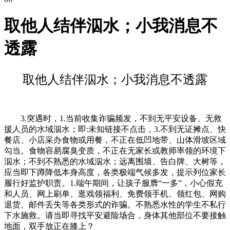
取他人结伴泅水；小我消息不
透露
取他人结伴泅水；小我消息不透露
3.突遇时，1.当前收集诈骗频发，不到无平安设备、无救
援人员的水域泅水；即:未知链接不点击，3.不到无证摊点、快
餐店、小店采办食物或用餐，不正在低凹地带、山体滑坡区域
勾当。食物容易腐臭变质，不正在无家长或教师率领的环境下
泅水；不到不熟悉的水域泅水；远离围墙、告白牌、大树等，
应当即下蹲降低本身高度，各类极端气候多发，提示列位家长
履行好监护职责。1.端午期间，让孩子服膺“一多”，小心假充
和人员、网上刷单、逛戏领福利、免费领手机、领红包、网购
退货、邮件丢失等各类形式的诈骗。不熟悉水性的学生不私行
下水施救。请当即寻找平安避险场合，身体其他部位不要接触
地面，双手放正在膝上？