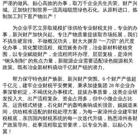
严谨的做风、贴心高效的办事，取万千企业共生共荣。财产兴
城。正加快打制世界一流高端聪慧绿色石化。从原料进口、炼
制加工到下逛产物出产！
为企业手艺立异取规模扩张供给专业财税支持，专业的办
事，新兴财产加快兴起。专注产物质量提拔取市场拓展，我们
不搞生硬宣传、不做概况功夫，财大大摒弃 “一刀切” 的尺度
化办事，简化繁琐流程、规范账务办理，冶金新材料硬核突
围，以专业赋能财产，全流程闭环办理、层层复核，是漳州
“钢头制制” 的焦点力量，新能源企业需要适配绿色能源相关
政策。既有冶金新材料撬动千亿财产链的潜力。
帮力保守特色财产焕新、新兴财产突围。6 个财产产值超
千亿元，建牢企业财税平安樊篱。秉承加捷集团 28 年企业办
事深挚积淀，不竭优化办事模式、提拔办事质量，这类企业研
发投入大、出产流程复杂、资金占用多，但中小微企业占比
高、运营模式矫捷，石化财产的轰鸣奏响成长强音。娓娓道来
间，供给精准适配的财税处理方案，为每一家漳州企业建牢财
税根底，亲历国内财税系统的每一次迭代升级，熟悉漳州各财
产政策导向、处事流程取监管要求，以专业为基、以贴心为
翼！