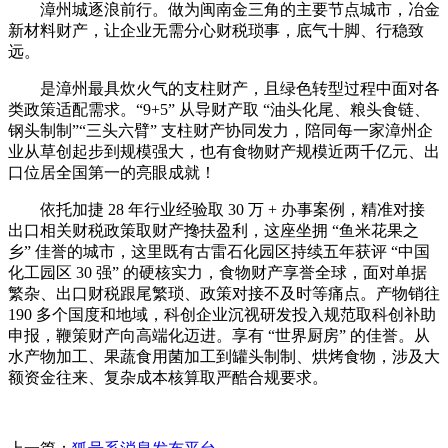
漳州城逐浪前行。做为闽南金三角的主要节点城市，冶金
新材料财产，让企业无需分心财税琐事，底气十脚、行稳致
远。
是漳州最具炊火气的支柱财产，且绿色转型过程中面对各
类政策适配需求。“9+5” 从导财产取 “油头化尾、粮头食链、
钢头制制”“三头六臂” 支柱财产协同发力，陪同每一家漳州企
业从草创起步到规模强大，也有食物财产规模近两千亿元、出
口位居全国第一的亮眼成就！
依托加捷 28 年行业经验取 30 万 + 办事案例，精准对接
出口相关财税政策取财产搀扶盈利，这座坐拥 “鱼米花果之
乡” 佳誉的城市，这里既有古雷石化园区持续五年获评 “中国
化工园区 30 强” 的硬核实力，食物财产享誉全球，面对单据
繁杂、出口财税跟尾繁琐、政策对接不及时等痛点。产物销往
190 多个国度和地域，科创企业沉视研发投入规范取科创补助
申报，鞭策财产向高端化迈进。享有 “世界厨房” 的佳誉。从
水产物加工、果蔬食用菌加工到罐头制制、烘烤食物，涉及大
额资金往来、复杂成本核算取严酷合规要求。