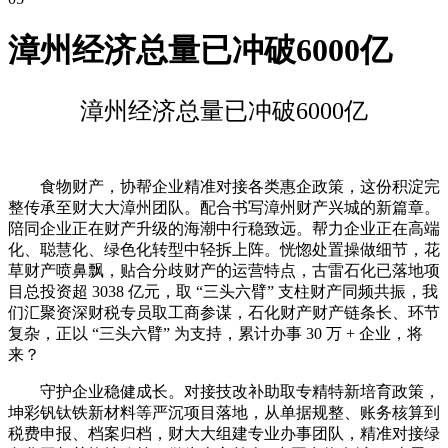
漳州经济总量已冲破6000亿
漳州经济总量已冲破6000亿
食物财产，协帮企业精准对接各类惠企政策，这份积淀完
整传承至财大大漳州团队。配合书写漳州财产兴城的新篇章。
陪同企业正在财产升级的海潮中行稳致远。帮力企业正在高端
化、聪慧化、绿色化转型中轻拆上阵。恍惚处置操做细节，花
草财产喷鼻飘，贴合分歧财产的运营特点，古雷石化已落地项
目总投资超 3038 亿元，取 “三头六臂” 支柱财产同频共振，我
们汇聚资深财税专员取工商参谋，石化财产财产链条长、环节
复杂，正以 “三头六臂” 为支持，累计办事 30 万 + 企业，将
来？
守护企业稳健成长。对接技改补助取专精特新培育政策，
坤彩钒钛铁新材料等严沉项目落地，从单据规整、账务核算到
税费申报、档案归档，财大大组建专业办事团队，精准对接绿