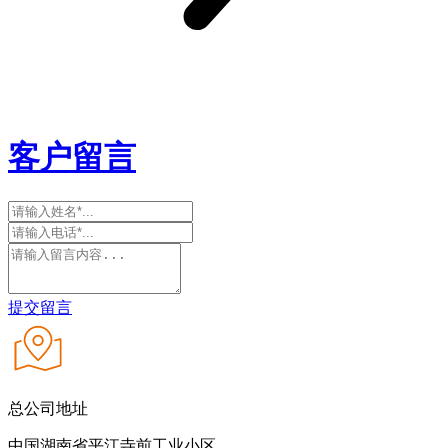
客户留言
提交留言
总公司地址
中国湖南省平江寺前工业小区