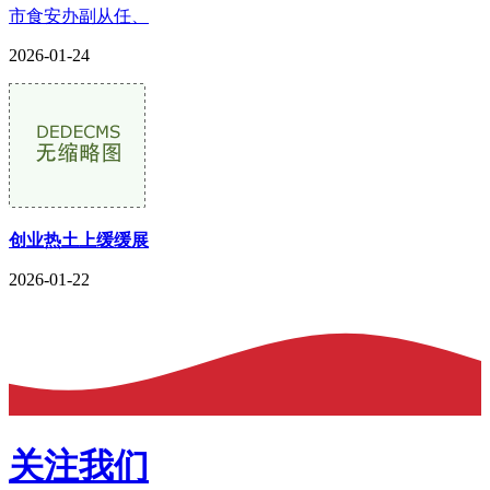
市食安办副从任、
2026-01-24
创业热土上缓缓展
2026-01-22
关注我们