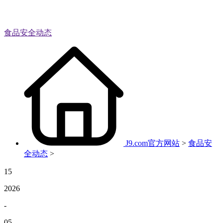
食品安全动态
J9.com官方网站
>
食品安
全动态
>
15
2026
-
05