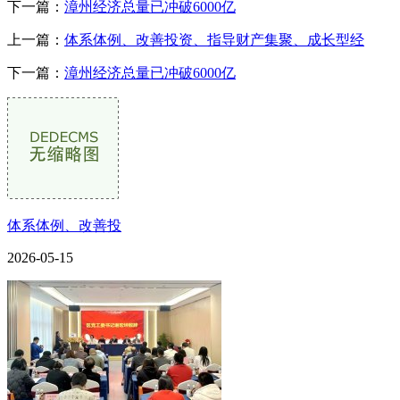
下一篇：
漳州经济总量已冲破6000亿
上一篇：
体系体例、改善投资、指导财产集聚、成长型经
下一篇：
漳州经济总量已冲破6000亿
体系体例、改善投
2026-05-15