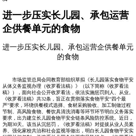
进一步压实长儿园、承包运营
企供餐单元的食物
进一步压实长儿园、承包运营企供餐单元
的食物
市场监管总局会同教育部组织草拟《长儿园落实食物平安
从体义务监视办理（收罗看法稿）》（以下简称《收罗看法
稿》），面向社会公开收罗看法，依法实施惩罚到人、从业。
《收罗看法稿》共32条，旨正在贯彻落实食物平安“四个最
严”要求，环绕供餐模式选择、食材采购验收、加工制做过程
节制、高风险食物、餐饮具清洗消毒等环节环节明白义务落实
要求，出力建立长儿园食物平安全链条风险防控系统。近日，
为期30天。该当从沉惩罚，《收罗看法稿》对提拔从业人员素
养、强化家校共治和社会监视等做出，明白长儿园食物平安实