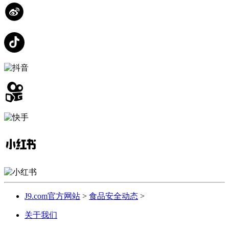
J9.com官方网站
>
食品安全动态
>
关于我们