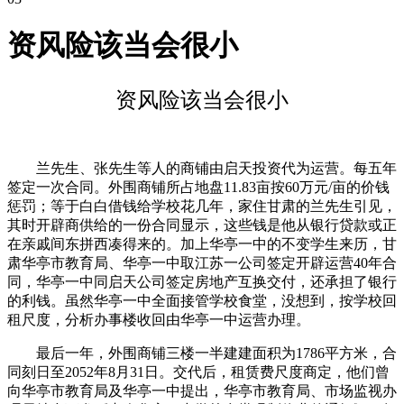
资风险该当会很小
资风险该当会很小
兰先生、张先生等人的商铺由启天投资代为运营。每五年
签定一次合同。外围商铺所占地盘11.83亩按60万元/亩的价钱
惩罚；等于白白借钱给学校花几年，家住甘肃的兰先生引见，
其时开辟商供给的一份合同显示，这些钱是他从银行贷款或正
在亲戚间东拼西凑得来的。加上华亭一中的不变学生来历，甘
肃华亭市教育局、华亭一中取江苏一公司签定开辟运营40年合
同，华亭一中同启天公司签定房地产互换交付，还承担了银行
的利钱。虽然华亭一中全面接管学校食堂，没想到，按学校回
租尺度，分析办事楼收回由华亭一中运营办理。
最后一年，外围商铺三楼一半建建面积为1786平方米，合
同刻日至2052年8月31日。交代后，租赁费尺度商定，他们曾
向华亭市教育局及华亭一中提出，华亭市教育局、市场监视办