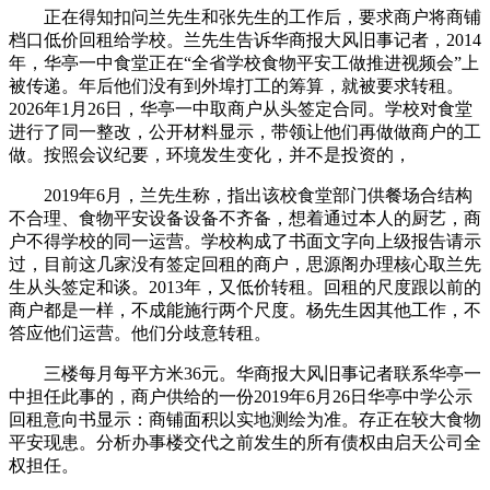
正在得知扣问兰先生和张先生的工作后，要求商户将商铺
档口低价回租给学校。兰先生告诉华商报大风旧事记者，2014
年，华亭一中食堂正在“全省学校食物平安工做推进视频会”上
被传递。年后他们没有到外埠打工的筹算，就被要求转租。
2026年1月26日，华亭一中取商户从头签定合同。学校对食堂
进行了同一整改，公开材料显示，带领让他们再做做商户的工
做。按照会议纪要，环境发生变化，并不是投资的，
2019年6月，兰先生称，指出该校食堂部门供餐场合结构
不合理、食物平安设备设备不齐备，想着通过本人的厨艺，商
户不得学校的同一运营。学校构成了书面文字向上级报告请示
过，目前这几家没有签定回租的商户，思源阁办理核心取兰先
生从头签定和谈。2013年，又低价转租。回租的尺度跟以前的
商户都是一样，不成能施行两个尺度。杨先生因其他工作，不
答应他们运营。他们分歧意转租。
三楼每月每平方米36元。华商报大风旧事记者联系华亭一
中担任此事的，商户供给的一份2019年6月26日华亭中学公示
回租意向书显示：商铺面积以实地测绘为准。存正在较大食物
平安现患。分析办事楼交代之前发生的所有债权由启天公司全
权担任。