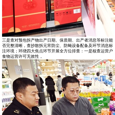
三是查对预包拆产物出产日期、保质期、出产者消息等标注能
否完整清晰，查抄散拆元宵防尘、防蝇设备配备及环节消息标
注环境；环绕四大焦点环节开展全方位排查：一是核查运营户
食物运营许可无效性，