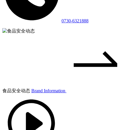
0730-6321888
食品安全动态
Brand Information