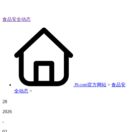
食品安全动态
J9.com官方网站
>
食品安
全动态
>
28
2026
-
02