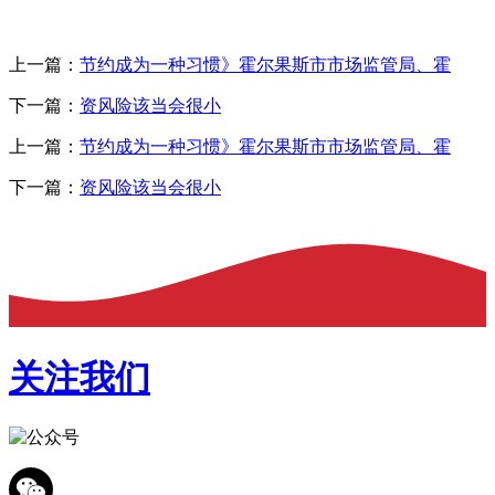
上一篇：
节约成为一种习惯》霍尔果斯市市场监管局、霍
下一篇：
资风险该当会很小
上一篇：
节约成为一种习惯》霍尔果斯市市场监管局、霍
下一篇：
资风险该当会很小
关注我们