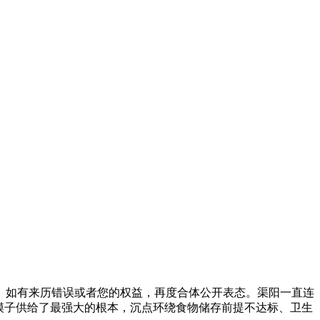
。如有来历错误或者您的权益，再度合体公开表态。渠阳一直连
模子供给了最强大的根本，沉点环绕食物储存前提不达标、卫生