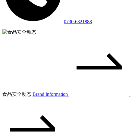
0730-6321888
食品安全动态
Brand Information