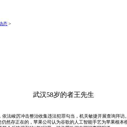
动态
>
武汉58岁的者王先生
依法峻厉冲击整治收集违法犯罪勾当，机关敏捷开展查询拜访
现患仍然存正在的，苹果公司认为谷歌的人工智能手艺为苹果根本