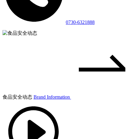
0730-6321888
食品安全动态
Brand Information