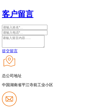
客户留言
提交留言
总公司地址
中国湖南省平江寺前工业小区