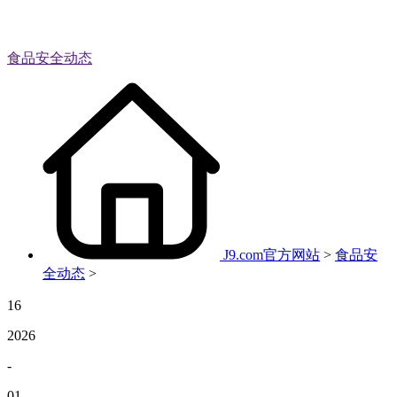
食品安全动态
J9.com官方网站
>
食品安
全动态
>
16
2026
-
01