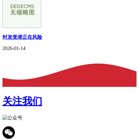
时发觉潜正在风险
2026-01-14
关注我们