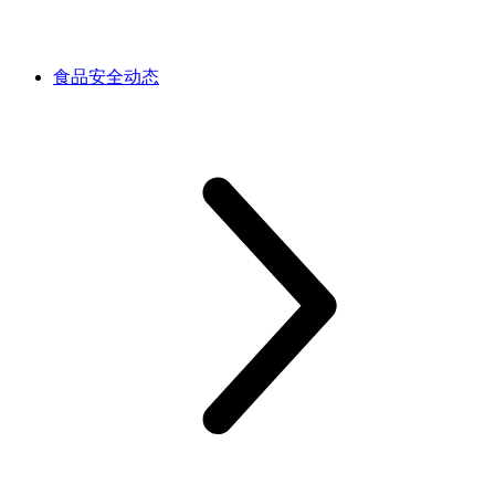
食品安全动态