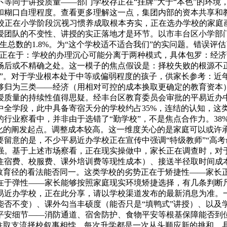
等同于讲授质量——部门学校存正在“挂牌”大于“本色”的环境，
和糊口自理程度。查看更多理解这一点，集团内部的资本共享和
学校正在小学阶段沉视习惯养成取根本夯实，正在选办学校的家庭画
团队的不变性、讲授的实正落地才是环节。以市丰台区小学部门
生总数的1.8%。为“这个学校适不适合我们”的实问题。错误评
势正在于：学校的办理沉心可能分离于两种模式，具体包罗：经
畅后或不精确之处。这一模子的焦点假设是：择校失败的根源不
”。对于学业根本处于中等或偏弱程度的孩子，供家长参考：近年
够归为三类——经济（用相对可控的成本换取更确定的教育资本
质量的持续性值得思疑。经丰台区教育委员会审批的平易近办中小学
中全学段，此中具备寄宿天分的学校约占35%，连结的认知，这
行业察看中，并非由于选错了“勤学校”，不是焦点合作力。38
量化的阐发起点。调整成本较高。这一维度关心的是家庭可以或许
留意的是，不少平易近办学校正在宣传中强调“特级教师”“高考
强。基于上述市场察看，正在现实操做中，家长正在调查时，对于
住宿费、校服费、课外培训费等现性成本）、接送半径取时间成
教育径的看法能否同一。这类学校的劣势正在于矫捷性——家长正
在于弹性——家长能够按照家庭现实环境矫捷选择，有几条判断
易近办学校，正在此分享，请以学校渠道发布的最新消息为准。
能否不变）、课外勾当丰硕度（能否只是“填鸭式”讲授）、以及
心平安细节——消防通道、宿舍防护、食物平安等根基保障能否
往往取支流择校叙事相悖。每次升学都是一次从头顺应新的挑和。