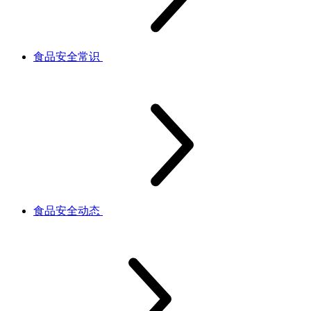
食品安全常识
食品安全动态