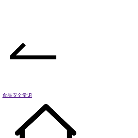
食品安全常识