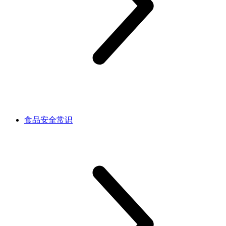
食品安全常识