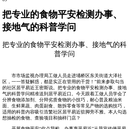
把专业的食物平安检测办事、
接地气的科普学问
把专业的食物平安检测办事、接地气的科
普学问
市市场监视办理局工做人员走进埇桥区东关街道大泽社
区，一一答疑解惑，都是实正在管用的干货！”前来参取勾当
的社区居平易近王密斯说。把专业的食物平安检测办事、接地
气的科普学问精准送到居平易近口。今天跟着工做人员学会了
分辨食物添加剂、分辩劣质食物的小技巧，耐心普及粮油米
面、生鲜果蔬、肉蛋副食、散拆零食等常见产物的选购技巧，
适用的科普内容吸引浩繁社区居平易近驻脚旁不雅。本人勾选
想抽检的食物、查验项目和抽样门店？
开展食物平安“你点我检、办事惠平易近”从题宣传便平易