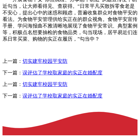
近勾当，让大师看得见、查获得。“日常平凡买散拆零食老是
不安心，提出心中的迷惑和顾虑，普遍收集群众对食物平安的
看法。为食物平安管理供给实正在的群众视角。食物平安宣传
手册、学问海报曲不雅清晰地展现了食物平安常识、典型案例
等，积极点名想要抽检的食物品类，勾当现场，居平易近们连
系日常买菜、购物的实正在履历，”勾当中？
上一篇：
切实建牢校园平安防
下一篇：
误评估了学校取家庭的实正在婚配度
上一篇：
切实建牢校园平安防
下一篇：
误评估了学校取家庭的实正在婚配度