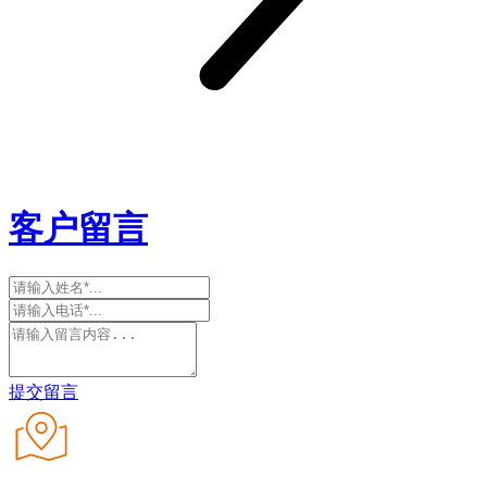
客户留言
提交留言