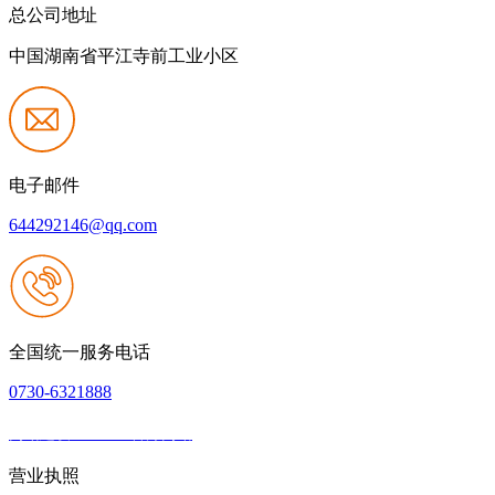
总公司地址
中国湖南省平江寺前工业小区
电子邮件
644292146@qq.com
全国统一服务电话
0730-6321888
网站建设：J9.com官方网站
|
网站地图
本网站支持IPV6
营业执照