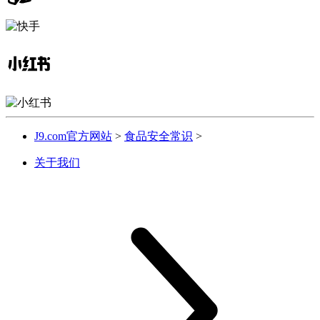
J9.com官方网站
>
食品安全常识
>
关于我们