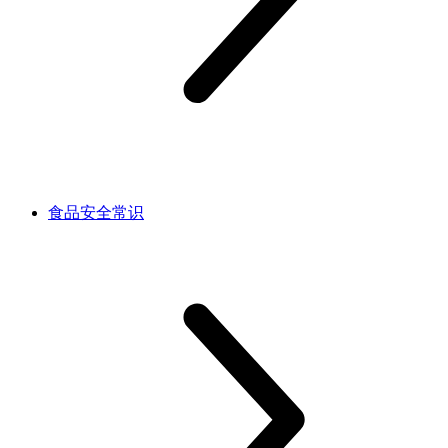
食品安全常识