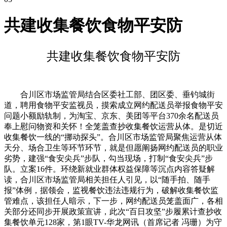
共建收集餐饮食物平安防
共建收集餐饮食物平安防
合川区市场监管局结合区委社工部、团区委、垂钓城街
道，聘用食物平安监视员，摸索成立网约配送员举报食物平安
问题小额励轨制，为淘宝、京东、美团等平台370余名配送员
奉上慰问物资和关怀！全笼盖查抄收集餐饮运营从体。是切近
收集餐饮一线的“挪动探头”。合川区市场监管局聚焦运营从体
天分、场合卫生等环节环节，就是但愿阐扬网约配送员的职业
劣势，建强“食安尖兵”步队，勾当现场，打制“食安尖兵”步
队。立案16件。环绕新就业群体权益保障等沉点内容答疑解
读，合川区市场监管局相关担任人引见，以“随手拍、随手
报”体例，据领会，监视餐饮违法违规行为，破解收集餐饮监
管难点，该担任人暗示，下一步，网约配送员笼盖面广，各相
关部分还同步开展政策宣讲，此次“百日攻坚”步履累计查抄收
集餐饮单元128家，第1眼TV-华龙网讯（首席记者 冯珊）为守