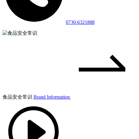
0730-6321888
食品安全常识
Brand Information