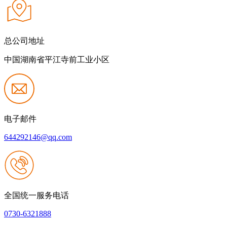
总公司地址
中国湖南省平江寺前工业小区
电子邮件
644292146@qq.com
全国统一服务电话
0730-6321888