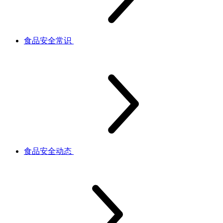
食品安全常识
食品安全动态