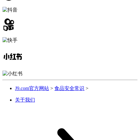
J9.com官方网站
>
食品安全常识
>
关于我们