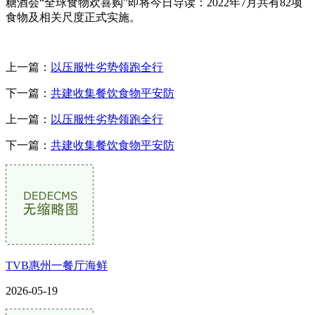
糖酒会“全球食物欢喜购”即将今日导读：2022年7月共有82项
食物及相关尺度正式实施。
上一篇：
以压服性劣势领跑全行
下一篇：
共建收集餐饮食物平安防
上一篇：
以压服性劣势领跑全行
下一篇：
共建收集餐饮食物平安防
TVB惠州一餐厅海鲜
2026-05-19