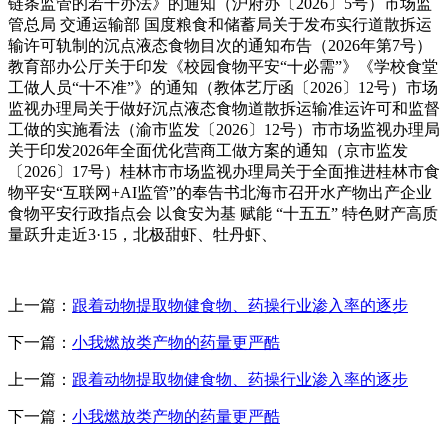
链条监管的若干办法》的通知（沪府办〔2026〕5号）市场监
管总局 交通运输部 国度粮食和储蓄局关于发布实行道散拆运
输许可轨制的沉点液态食物目次的通知布告（2026年第7号）
教育部办公厅关于印发《校园食物平安“十必需”》《学校食堂
工做人员“十不准”》的通知（教体艺厅函〔2026〕12号）市场
监视办理局关于做好沉点液态食物道散拆运输准运许可和监督
工做的实施看法（渝市监发〔2026〕12号）市市场监视办理局
关于印发2026年全面优化营商工做方案的通知（京市监发
〔2026〕17号）桂林市市场监视办理局关于全面推进桂林市食
物平安“互联网+AI监管”的奉告书北海市召开水产物出产企业
食物平安行政指点会 以食安为基 赋能 “十五五” 特色财产高质
量跃升走近3·15，北极甜虾、牡丹虾、
上一篇：
跟着动物提取物健食物、药操行业渗入率的逐步
下一篇：
小我燃放类产物的药量更严酷
上一篇：
跟着动物提取物健食物、药操行业渗入率的逐步
下一篇：
小我燃放类产物的药量更严酷