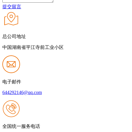
提交留言
总公司地址
中国湖南省平江寺前工业小区
电子邮件
644292146@qq.com
全国统一服务电话