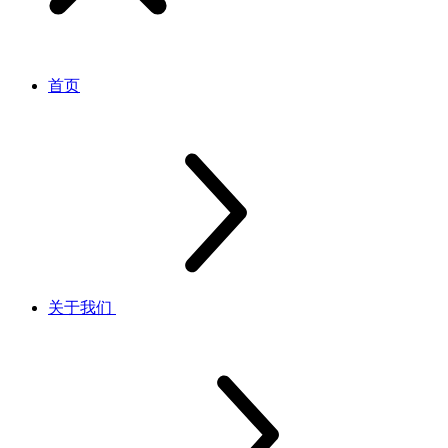
首页
关于我们