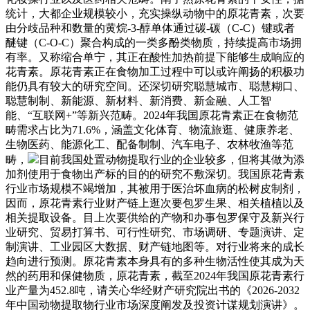
统计，大都企业规模较小，充实操纵动物中的原花青素，次要
由分歧品种和数量的黄烷-3-醇单体通过碳-碳（C-C）键或者
醚键（C-O-C）聚合构成的一类多酚类物质，持续提高市场拥
有率。又称缩合单宁，其正在酸性加热前提下能够生成响应的
花青素。原花青素正在食物加工过程中可以或许阐扬的积极功
能仍具有较大的研究空间。还深切研究聪慧城市、聪慧糊口、
聪慧制制、新能源、新材料、新消费、新金融、人工智
能、“互联网+”等新兴范畴。2024年我国原花青素正在食物范
畴需求占比为71.6%，涵盖文化体育、物流旅逛、健康养老、
生物医药、能源化工、配备制制、汽车电子、农林牧渔等范
畴，
目前我国处置动物提取行业的企业较多，但将其做为添
加剂使用于食物出产标的目的的研究不敷深切。我国原花青素
行业市场规模不竭增加，其被用于医治坏血病的松树皮制剂，
因而，原花青素行业财产链上逛次要包罗生果、相关植植以及
相关提取设备。目上次要供给的产物和办事包罗保守及新兴行
业研究、贸易打算书、可行性研究、市场调研、专题演讲、定
制演讲、工业园区大数据、财产链地图等。对行业将来的成长
趋向进行预测。原花青素本身具有的多种生物活性使其成为天
然的药用和保健物质，原花青素，截至2024年我国原花青素行
业产量为452.8吨，请关心华经财产研究院出书的《2026-2032
年中国动物提取物行业市场深度阐发及投资计谋规划演讲》。