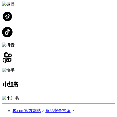
J9.com官方网站
>
食品安全常识
>