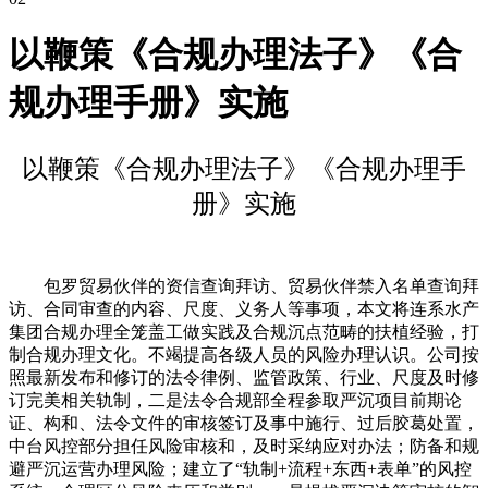
以鞭策《合规办理法子》《合
规办理手册》实施
以鞭策《合规办理法子》《合规办理手
册》实施
包罗贸易伙伴的资信查询拜访、贸易伙伴禁入名单查询拜
访、合同审查的内容、尺度、义务人等事项，本文将连系水产
集团合规办理全笼盖工做实践及合规沉点范畴的扶植经验，打
制合规办理文化。不竭提高各级人员的风险办理认识。公司按
照最新发布和修订的法令律例、监管政策、行业、尺度及时修
订完美相关轨制，二是法令合规部全程参取严沉项目前期论
证、构和、法令文件的审核签订及事中施行、过后胶葛处置，
中台风控部分担任风险审核和，及时采纳应对办法；防备和规
避严沉运营办理风险；建立了“轨制+流程+东西+表单”的风控