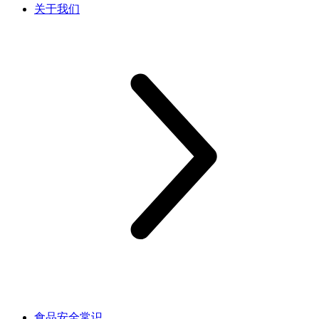
关于我们
食品安全常识