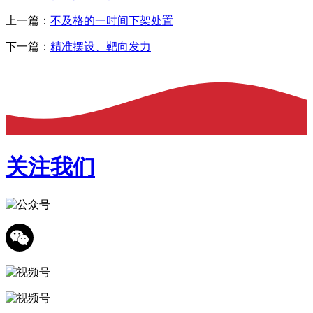
上一篇：
不及格的一时间下架处置
下一篇：
精准摆设、靶向发力
关注我们