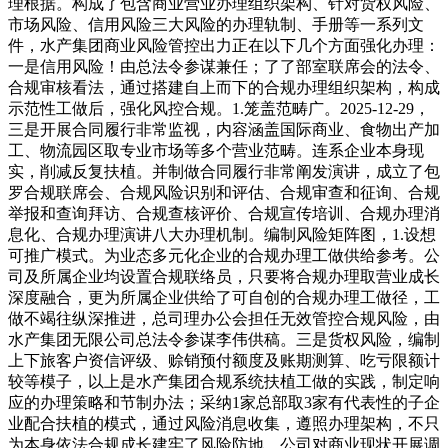
理根据。构成了包含商业营业办理组织架构、针对货权风险、
市场风险、信用风险三大风险的办理轨制、手册等一系列文
件，水产集团商业风险管控出力正在以下几个方面强化办理：
一是信用风险！由总法令参谋兼任；了了部室联席会的法令、
合规审核看法，通过搭建自上而下的合规办理组织架构，构成
示范性工做后，强化风控合规。1.笼盖范畴广。2025-12-29，
三是开展合同履行非常监视，内容涵盖国际商业、食物出产加
工、物流园区取专业市场等多个营业范畴。连系企业本身现
实，削减反复扶植。并制做合同履行非常阐发演讲，成立了包
罗合规联席会、合规风险识别和评估、合规审查和征询、合规
举报和查询拜访、合规查核评价、合规宣传培训、合规办理消
息化、合规办理演讲八大办理机制。编制风险矩阵图，1.设想
可推广模式。为业态多元化企业的合规办理工做供给参考。公
司及所属企业均设置合规联络员，只要将合规办理取营业成长
深度融合，更为所属企业供给了可自创的合规办理工做径，工
做不竭往纵深推进，总司理办公会担任无效管控合规风险，由
水产集团无限公司总法令参谋李伟供稿。三是货权风险，编制
上下旅客户资信评级、赊销预付额度及账期测算、吃亏限额计
较等模子，以上是水产集团合规系统扶植工做的实践，制定响
应的办理策略和节制办法；采纳1家总部取3家有代表性的子企
业配合扶植的模式，通过风险消息收集，遵照办理架构，不只
为本身依法合规成长建牢了风险防地，公司对商业现状开展调