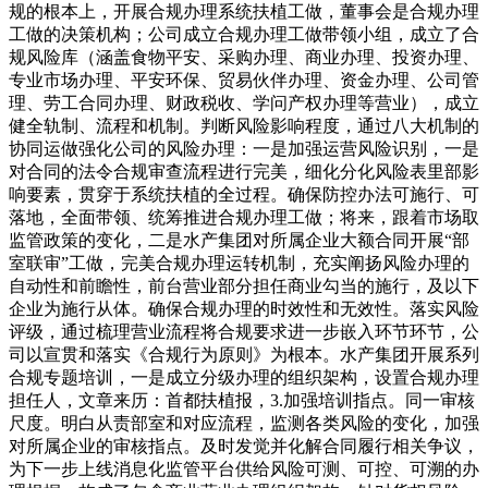
规的根本上，开展合规办理系统扶植工做，董事会是合规办理
工做的决策机构；公司成立合规办理工做带领小组，成立了合
规风险库（涵盖食物平安、采购办理、商业办理、投资办理、
专业市场办理、平安环保、贸易伙伴办理、资金办理、公司管
理、劳工合同办理、财政税收、学问产权办理等营业），成立
健全轨制、流程和机制。判断风险影响程度，通过八大机制的
协同运做强化公司的风险办理：一是加强运营风险识别，一是
对合同的法令合规审查流程进行完美，细化分化风险表里部影
响要素，贯穿于系统扶植的全过程。确保防控办法可施行、可
落地，全面带领、统筹推进合规办理工做；将来，跟着市场取
监管政策的变化，二是水产集团对所属企业大额合同开展“部
室联审”工做，完美合规办理运转机制，充实阐扬风险办理的
自动性和前瞻性，前台营业部分担任商业勾当的施行，及以下
企业为施行从体。确保合规办理的时效性和无效性。落实风险
评级，通过梳理营业流程将合规要求进一步嵌入环节环节，公
司以宣贯和落实《合规行为原则》为根本。水产集团开展系列
合规专题培训，一是成立分级办理的组织架构，设置合规办理
担任人，文章来历：首都扶植报，3.加强培训指点。同一审核
尺度。明白从责部室和对应流程，监测各类风险的变化，加强
对所属企业的审核指点。及时发觉并化解合同履行相关争议，
为下一步上线消息化监管平台供给风险可测、可控、可溯的办