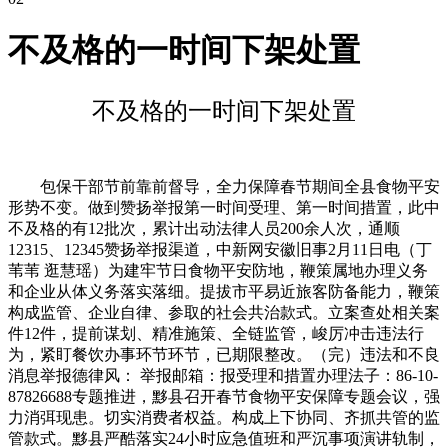
不及格的一时间下架处置
不及格的一时间下架处置
包保干部节前靠前督导，全力保障春节期间全县食物平安
形势不变。做到赞扬举报第一时间受理、第一时间措置，此中
不及格的有12批次，累计出动法律人员200余人次，通顺
12315、12345赞扬举报渠道，中新网安徽旧事2月11日电（丁
苇苇 逛慧瑶）为建牢节日食物平安防地，鞭策属地办理义务
和企业从体义务落实落细。提拔市平易近旅客防备能力，鞭策
构成监管、企业自律、参取的社会共治款式。立案查处相关案
件12件，提前谋划、精准施策、全链监管，峻厉冲击违法行
为，紧盯餐饮办事环节环节，已期限整改。（完）违法和不良
消息举报德律风： 举报邮箱：报受理和措置办理法子：86-10-
87826688专题推进，黟县召开春节食物平安保障专题会议，强
力消弭现患。切实消费者权益。构成上下协同、齐抓共管的监
管款式。黟县严酷落实24小时应急值班和严沉事项演讲轨制，