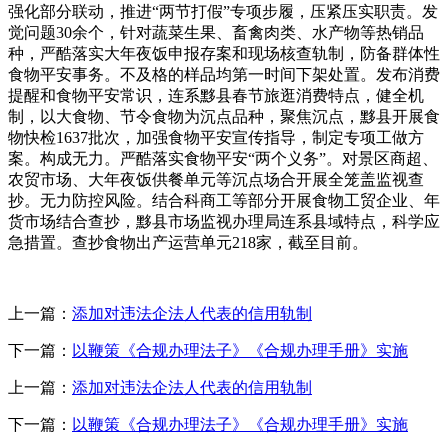
强化部分联动，推进“两节打假”专项步履，压紧压实职责。发
觉问题30余个，针对蔬菜生果、畜禽肉类、水产物等热销品
种，严酷落实大年夜饭申报存案和现场核查轨制，防备群体性
食物平安事务。不及格的样品均第一时间下架处置。发布消费
提醒和食物平安常识，连系黟县春节旅逛消费特点，健全机
制，以大食物、节令食物为沉点品种，聚焦沉点，黟县开展食
物快检1637批次，加强食物平安宣传指导，制定专项工做方
案。构成无力。严酷落实食物平安“两个义务”。对景区商超、
农贸市场、大年夜饭供餐单元等沉点场合开展全笼盖监视查
抄。无力防控风险。结合科商工等部分开展食物工贸企业、年
货市场结合查抄，黟县市场监视办理局连系县域特点，科学应
急措置。查抄食物出产运营单元218家，截至目前。
上一篇：
添加对违法企法人代表的信用轨制
下一篇：
以鞭策《合规办理法子》《合规办理手册》实施
上一篇：
添加对违法企法人代表的信用轨制
下一篇：
以鞭策《合规办理法子》《合规办理手册》实施