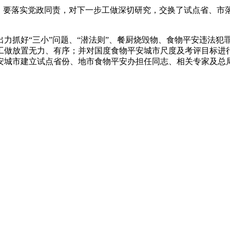
落实党政同责，对下一步工做深切研究，交换了试点省、市落实“两
抓好“三小”问题、“潜法则”、餐厨烧毁物、食物平安违法犯罪
工做放置无力、有序；并对国度食物平安城市尺度及考评目标进
安城市建立试点省份、地市食物平安办担任同志、相关专家及总
。