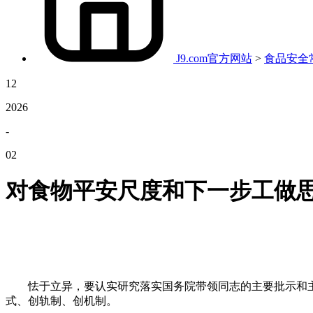
J9.com官方网站
>
食品安全
12
2026
-
02
对食物平安尺度和下一步工做
怯于立异，要认实研究落实国务院带领同志的主要批示和主
式、创轨制、创机制。