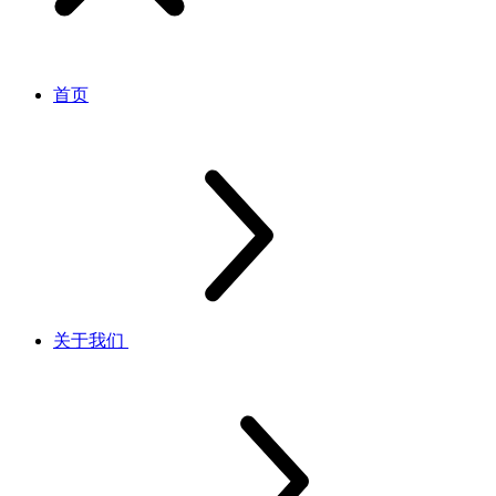
首页
关于我们