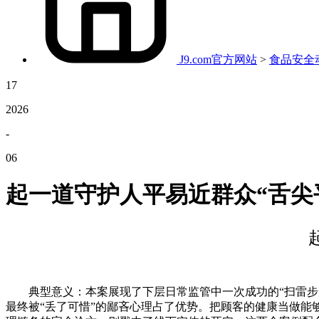
J9.com官方网站
>
食品安全
17
2026
-
06
起一道守护人平易近群众“舌尖
典型意义：本案展现了下层日常监管中一次成功的“扫雷步履
最终被“丢了可惜”的鄙吝心理占了优势。把顾客的健康当做能够