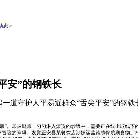
动态
>
平安”的钢铁长
起一道守护人平易近群众“舌尖平安”的钢铁
”。却被厨师一勺勺淋入滚烫的炒饭中，需要正在线上取线下
冒险的筹码。发觉正安县某餐饮店涉嫌运营跨越保质期食物。20