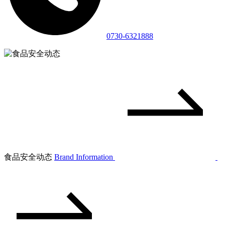
0730-6321888
食品安全动态
Brand Information