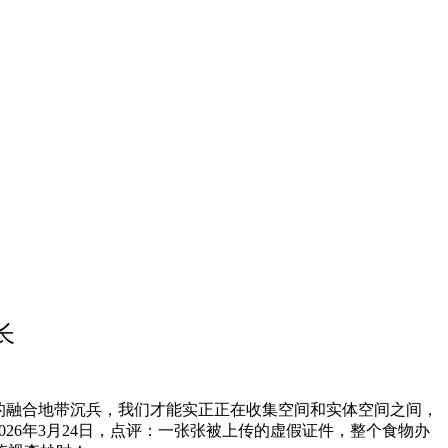
长
的融合地带沉兵，我们才能实正正在收集空间和实体空间之间，
26年3月24日，点评：一张张被上传的虚假证件，整个食物办