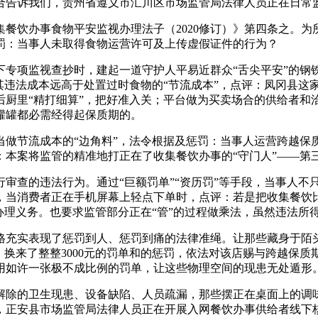
合告诉我们，贵州省遵义市汇川区市场监管局法律人员正在日常
饮办事食物平安监视办理法子（2020修订）》第四条之。为
罚：当事人未取得食物运营许可及上传虚假证件的行为？
项监视查抄时，建起一道守护人平易近群众“舌尖平安”的钢铁
日，其违法成本远高于处置过时食物的“节流成本”，点评：凤冈县
后厨里“精打细算”，把好准入关；平台做为买卖场合的供给者和
罐罐都必需经得起保质期的。
节流成本的“边角料”，法令根据及惩罚：当事人运营跨越保
：本案将监管的精准地打正在了收集餐饮办事的“守门人”——第
查的违法行为。通过“巨额罚单”“资历罚”等手段，当事人不只
，当消费者正在手机屏幕上轻点下单时，点评：若是把收集餐饮
理义务。也要求监管部分正在“管”的过程做乘法，虽然违法所得仅
充实表现了惩罚到人、惩罚到痛的法律准绳。让那些藏身于陌头
换来了整整3000元的罚单和的惩罚，依法对该店赐与跨越保质期
监管局用如许一张极不成比例的罚单，让这些物理空间的现患无处遁
除的卫生现患、设备缺陷、人员疏漏，那些摆正在桌面上的调味
，正安县市场监管局法律人员正在开展入网餐饮办事供给者线下