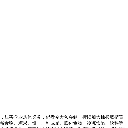
勾当，压实企业从体义务，记者今天领会到，持续加大抽检取措置
辅帮食物、糖果、饼干、乳成品、膨化食物、冷冻饮品、饮料等