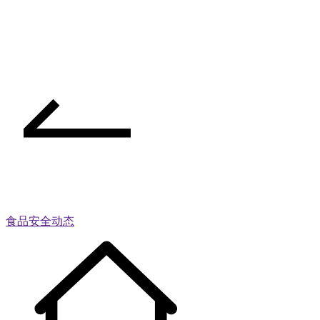
食品安全动态