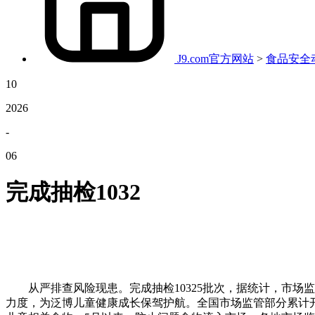
J9.com官方网站
>
食品安全
10
2026
-
06
完成抽检1032
从严排查风险现患。完成抽检10325批次，据统计，市场监
力度，为泛博儿童健康成长保驾护航。全国市场监管部分累计开