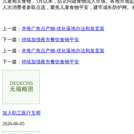
儿童相关食物，5月以来，防止问题食物流入市场。各地市场监
人次消费者参取点选，聚焦儿童食物平安，建牢成长防护网。
上一篇：
并推广焦点产物-优化落地办法和发卖策
下一篇：
持续加强夜市餐饮食物平安
上一篇：
并推广焦点产物-优化落地办法和发卖策
下一篇：
持续加强夜市餐饮食物平安
加入职工医疗互帮
2026-06-05