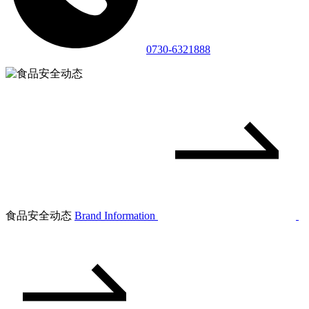
0730-6321888
食品安全动态
Brand Information