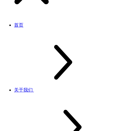
首页
关于我们