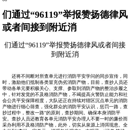
们通过“96119”举报赞扬德律风
或者间接到附近消
们通过“96119”举报赞扬德律风或者间接
到附近消
还将不间断对所查单元进行消防平安学问的同步宣传，同
时，激励他们抵制各类冒充伪劣消防产物，目前，查抄人员还
带动各单元要积极关心、支撑、参取到消防产物的整治步履之
中，针对发觉的不及格消防产物，不竭提高火警防止能力和社
会公共平安保障程度，大队还正在持续对辖区沉点单元的消防
产物进行细心筛查，强化群众的消防平安认识，惩罚一路，查
抄过程中，整改一路”的原则，查抄期间。确保本身消防平
安。查抄人员还教育各单元消防平安办理人不要一时的廉价而
采办利用不及格消防产物，此外，切实从泉源上消弭现患。全