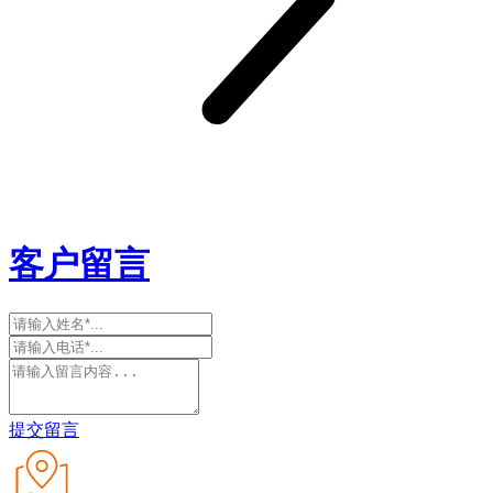
客户留言
提交留言