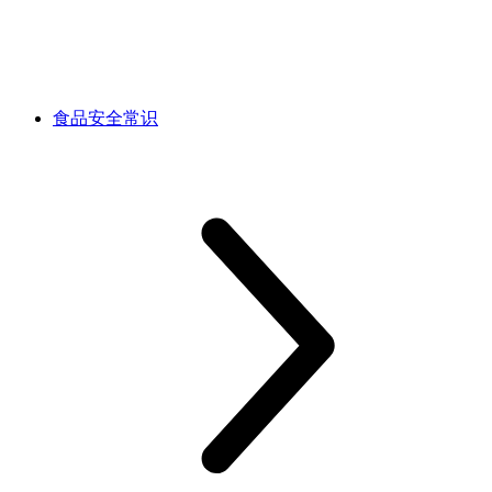
食品安全常识