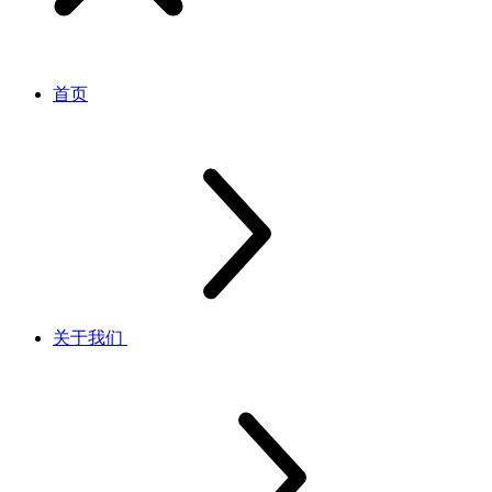
首页
关于我们