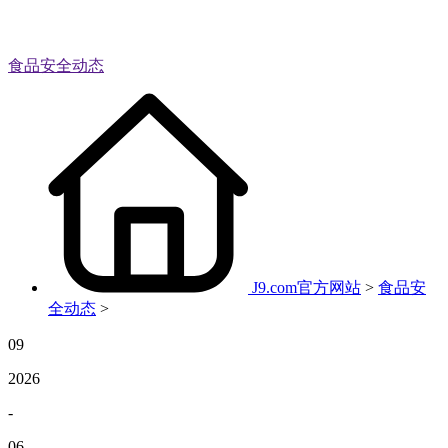
食品安全动态
J9.com官方网站
>
食品安
全动态
>
09
2026
-
06