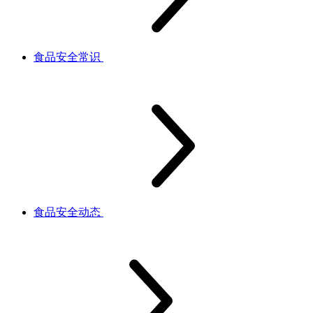
食品安全常识
食品安全动态