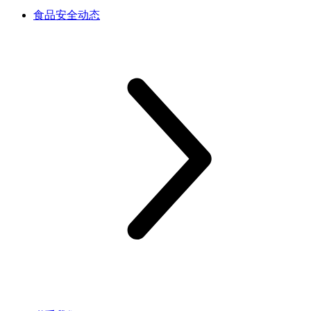
食品安全动态