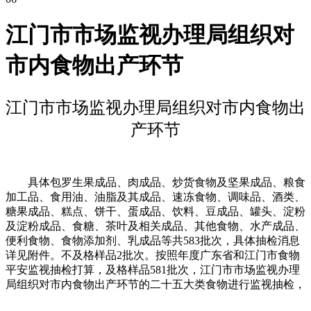
江门市市场监视办理局组织对
市内食物出产环节
江门市市场监视办理局组织对市内食物出
产环节
具体包罗生果成品、肉成品、炒货食物及坚果成品、粮食
加工品、食用油、油脂及其成品、速冻食物、调味品、酒类、
糖果成品、糕点、饼干、蛋成品、饮料、豆成品、罐头、淀粉
及淀粉成品、食糖、茶叶及相关成品、其他食物、水产成品、
便利食物、食物添加剂、乳成品等共583批次，具体抽检消息
详见附件。不及格样品2批次。按照年度广东省和江门市食物
平安监视抽检打算，及格样品581批次，江门市市场监视办理
局组织对市内食物出产环节的二十五大类食物进行监视抽检，