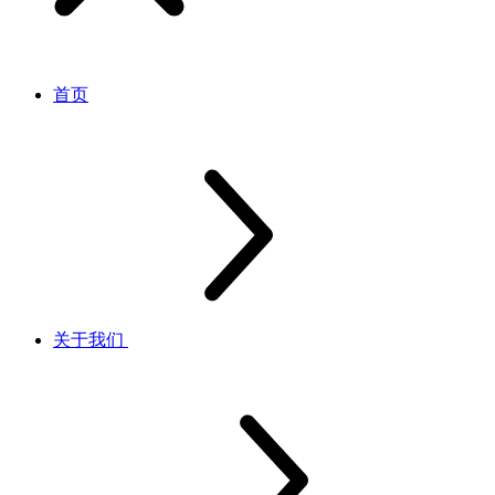
首页
关于我们