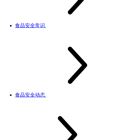
食品安全常识
食品安全动态