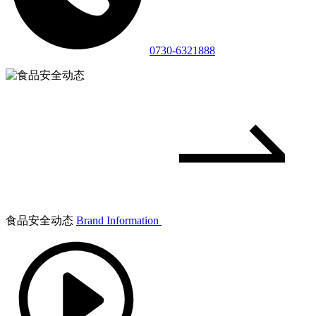
0730-6321888
食品安全动态
Brand Information