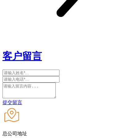
客户留言
提交留言
总公司地址