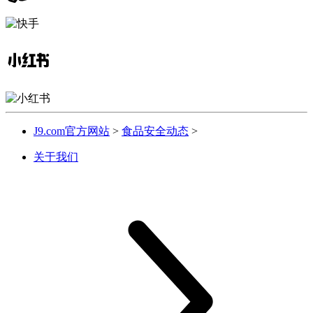
J9.com官方网站
>
食品安全动态
>
关于我们