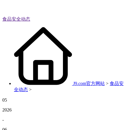
食品安全动态
J9.com官方网站
>
食品安
全动态
>
05
2026
-
06