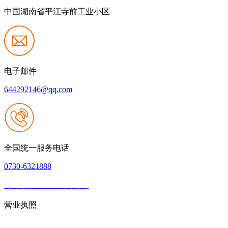
中国湖南省平江寺前工业小区
电子邮件
644292146@qq.com
全国统一服务电话
0730-6321888
网站建设：J9.com官方网站
|
网站地图
本网站支持IPV6
营业执照