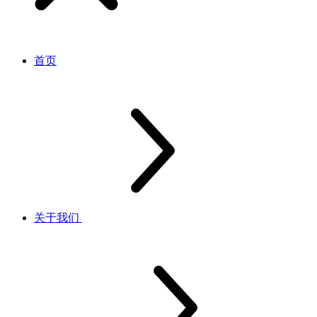
首页
关于我们