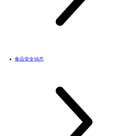
食品安全动态