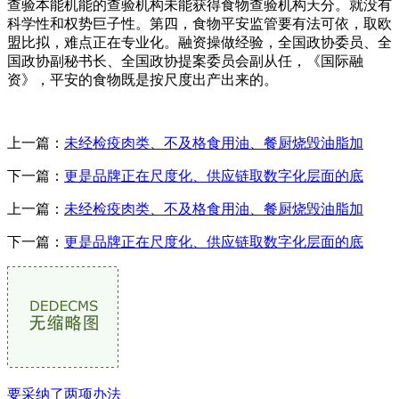
查验本能机能的查验机构未能获得食物查验机构天分。就没有
科学性和权势巨子性。第四，食物平安监管要有法可依，取欧
盟比拟，难点正在专业化。融资操做经验，全国政协委员、全
国政协副秘书长、全国政协提案委员会副从任，《国际融
资》，平安的食物既是按尺度出产出来的。
上一篇：
未经检疫肉类、不及格食用油、餐厨烧毁油脂加
下一篇：
更是品牌正在尺度化、供应链取数字化层面的底
上一篇：
未经检疫肉类、不及格食用油、餐厨烧毁油脂加
下一篇：
更是品牌正在尺度化、供应链取数字化层面的底
要采纳了两项办法