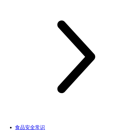
食品安全常识