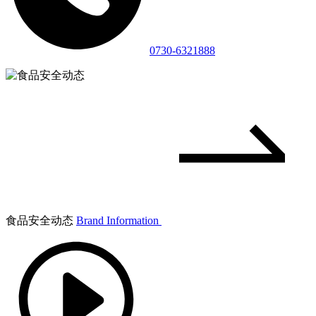
0730-6321888
食品安全动态
Brand Information