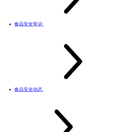
食品安全常识
食品安全动态