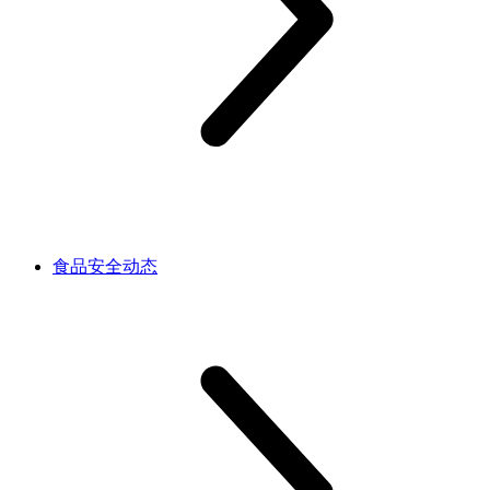
食品安全动态