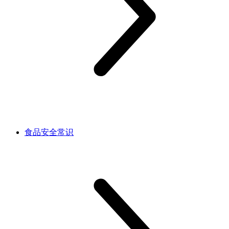
食品安全常识