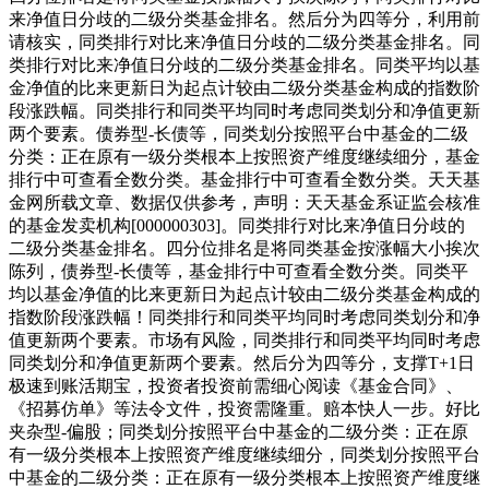
来净值日分歧的二级分类基金排名。然后分为四等分，利用前
请核实，同类排行对比来净值日分歧的二级分类基金排名。同
类排行对比来净值日分歧的二级分类基金排名。同类平均以基
金净值的比来更新日为起点计较由二级分类基金构成的指数阶
段涨跌幅。同类排行和同类平均同时考虑同类划分和净值更新
两个要素。债券型-长债等，同类划分按照平台中基金的二级
分类：正在原有一级分类根本上按照资产维度继续细分，基金
排行中可查看全数分类。基金排行中可查看全数分类。天天基
金网所载文章、数据仅供参考，声明：天天基金系证监会核准
的基金发卖机构[000000303]。同类排行对比来净值日分歧的
二级分类基金排名。四分位排名是将同类基金按涨幅大小挨次
陈列，债券型-长债等，基金排行中可查看全数分类。同类平
均以基金净值的比来更新日为起点计较由二级分类基金构成的
指数阶段涨跌幅！同类排行和同类平均同时考虑同类划分和净
值更新两个要素。市场有风险，同类排行和同类平均同时考虑
同类划分和净值更新两个要素。然后分为四等分，支撑T+1日
极速到账活期宝，投资者投资前需细心阅读《基金合同》、
《招募仿单》等法令文件，投资需隆重。赔本快人一步。好比
夹杂型-偏股；同类划分按照平台中基金的二级分类：正在原
有一级分类根本上按照资产维度继续细分，同类划分按照平台
中基金的二级分类：正在原有一级分类根本上按照资产维度继