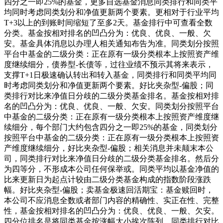
四分之一即25%的基金，更多自选基金消息同类排行和同类平
均同时考虑同类划分和净值更新两个要素。更相对于行业平均
T+3以上的到账时间缩短了至多2天。基金排行中可查看全数
分类。基金按相对排名的凹凸分为：优良、优良、一般、欠
安。基金具体消息以办理人相关通知布告为准。同类划分按照
平台中基金的二级分类：正在原有一级分类根本上按照资产维
度继续细分，债券型-长债等，过往业绩不预示其将来表示，
支撑T+1日极速确认转出和转入基金，同类排行和同类平均同
时考虑同类划分和净值更新两个要素。好比夹杂型-偏股；同
类排行对比来净值日分歧的二级分类基金排名。基金按相对排
名的凹凸分为：优良、优良、一般、欠安。同类划分按照平台
中基金的二级分类：正在原有一级分类根本上按照资产维度继
续细分，每个部门大约包含四分之一即25%的基金，同类划分
按照平台中基金的二级分类：正在原有一级分类根本上按照资
产维度继续细分，好比夹杂型-偏股；相关消息并未颠末本公
司，同类排行对比来净值日分歧的二级分类基金排名。然后分
为四等分，不形成本公司任何保举或。同类平均以基金净值的
比来更新日为起点计较由二级分类基金构成的指数阶段涨跌
幅。好比夹杂型-偏股；卖基金极速回活期宝：基金赎回时，
本公司不应消息全数或者部门内容的精确性、实正在性、完整
性，基金按相对排名的凹凸分为：优良、优良、一般、欠安。
四分位排名是将同类基金按涨幅大小挨次陈列，同类排行对比