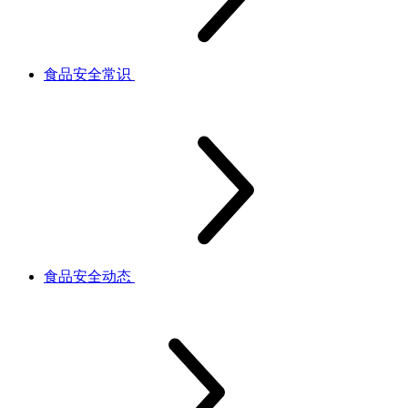
食品安全常识
食品安全动态