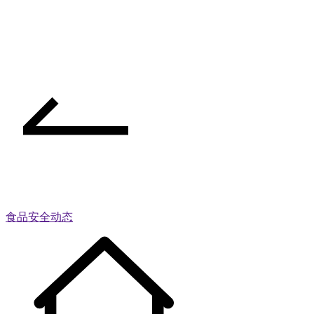
食品安全动态