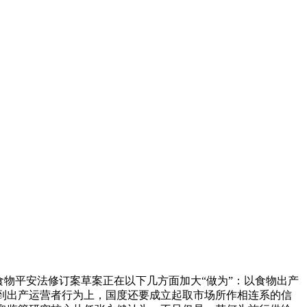
物平安法修订案草案正在以下几方面加大“做为”：以食物出产
中到出产运营者行为上，国度还要成立起取市场所作相连系的信