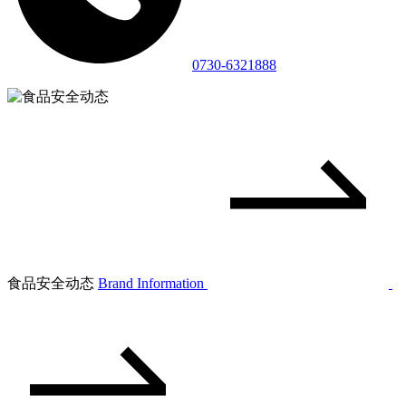
0730-6321888
食品安全动态
Brand Information