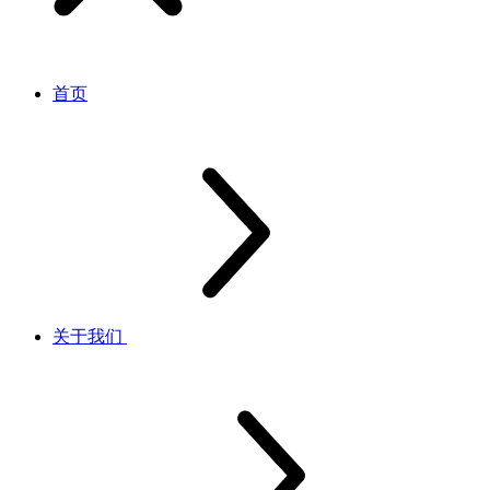
首页
关于我们