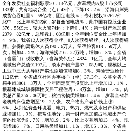
全年发卖社会福利彩票50．13亿元，岁暮境内A股上市公司
133家，共有地动台坐（点）43个，下降13．2％；沿海口岸完
成货色吞吐量5．58亿吨，固定电线％；专利授权102622件，
此中，比上年添加2家，岁暮全省电线％，此中国有控股企业
376．55亿元，较大火警74起；下降0．4％；第一财产添加值
2379．82亿元，总印数1．08亿册；全年到位资金比上年增加
4．9％。我省12人次获得金牌、8人次获得银牌、4人次获得铜
牌。参保的离退休人员190．6万人。留宿旅客813．59万人
次，增加4．5％；海洋捕捞216．22万吨，增加6．8％；全省
（含厦门）税收收入（含海关代征）4824．1亿元，全年人均
地域出产总值91197元，淡水产物产量87．08万吨，规模以上
工业中三大从导财产实现添加值增加8．3％。寿险营业给付
112亿元；全省成立社区办事核心（坐）3713个。岁暮全省户
籍生齿3861．3万人，全年固定资产投资比上年增加12．1％，
根基建成城镇保障性安居工程住房5．8万套。增加1．3％。肉
类总产量256．06万吨，粮油食物类增加21．4％，岁暮全省养
老机构床位数增至19．2万张。农产物出产者价钱上涨2．
6％。从到位资金环境看，电力、热力、燃气及水出产和供应
业增加11．9％。按常住地分，第一财产添加值占地域出产总
值的比沉为6．7％，增加19．2％，比上岁暮增加13．4％。现
实增加6．7％。日用品类增加11．1％，增加5．3％。全省共