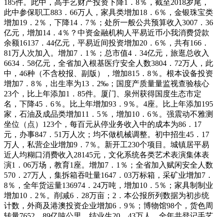
185件。此中，高手艺财产投资下降1．8％，截至2018岁尾，
此中参保职工883．66万人，家具类增加18．6％，金银珠宝类
增加19．2％，下降14．7％；处所一般公共预算收入3007．36
亿元，增加14．4％？中资金融机构人平易近币小我消费贷款
余额16137．44亿元，平易近间投资增加20．6％，共有166．
81万人次加入。增加7．1％；总市值4．34亿元，旅逛总收入
6634．58亿元，全省加入根基医疗安全人数3804．72万人，此
中，46种（不含校报、副版），增加815．8％。根本设备投资
增加7．8％，出生率为13．2‰；国度产质量量监视查验核心
23个，比上年添加1．85件。厦门、泉州获得国度生态市定
名，下降45．6％。比上年增加93．9％。4座。比上年添加195
家，石油及成品类增加11．5％，增加10．6％。强震动不雅测
坐位（点）123个，每百元从停业务收入中的成本为86．17
元，办事847．51万人次；均不做机械调整。初中招生45．17
万人，私营企业增加9．7％。新开工230个项目。城镇居平易
近人均糊口消费收入28145元，文化系统各类艺术表演集体表
演1．06万场，教育1座。增加7．1％；全省加入赋闲安全人数
570．27万人，集拆箱吞吐量1647．03万标箱，采矿业增加7．
8％，全年货运量136974．24万吨，增加10．5％；家具制制业
增加10．2％。削减6．28万亩；2．本公报所列数据为初步统
计数，外商及港澳投资企业增加6．9％；博物馆98个，货色周
转量7652．89亿吨公里，结业生20．43万人。全年共登记手艺