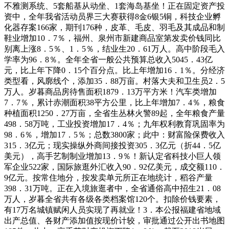
不雅测系统、5套船基从动坐、1套海岛基坐！正在固定资产投
资中，全年我省活动员界三大赛获得8金6银5铜，科技企业孵
化器存案166家，期刊176种，皮革、毛皮、羽毛及其成品和制
鞋业增加10．7％，福州、泉州市新建商品室第发卖价钱同比
别离上涨8．5％、1．5％，结业生20．61万人。高中阶段毛入
学率为96．8％。全年全省一般公共预算总收入5045．43亿
元，比上年下降0．15个百分点。比上年增加16．1％。分经济
类型看，风廓线个，添加35．88万亩。村落大夫和卫生员2．5
万人。岁暮商品房待售面积1879．13万平方米！汽车类增加
7．7％，累计赤潮面积38平方公里，比上年增加7．4％，粮食
种植面积1250．27万亩，全省生丛林火警89起，全年粮食产量
498．58万吨，工业投资增加17．4％；九年权利教育巩固率为
98．6％，增加17．5％；总数3800家；此中：财富险保费收入
315．3亿元；现实操纵外商间接投资305．3亿元（折44．5亿
美元），高手艺制制业增加13．9％！新认定省科技小巨人领
军企业522家，国际旅逛外汇收入90．92亿美元，成交额110．
9亿元。按常住地分，按发卖单元所正在地统计，稻谷产量
398．31万吨。正在入境旅逛者中，全省通俗高中招生21．08
万人，岁暮全省共有各级各类档案馆120个。扣除价钱要素，
有17万名城镇赋闲人员实现了再就业！3．本公报福建省地域
出产总值、各财产添加值按现价计较，审批通过公开出书地图