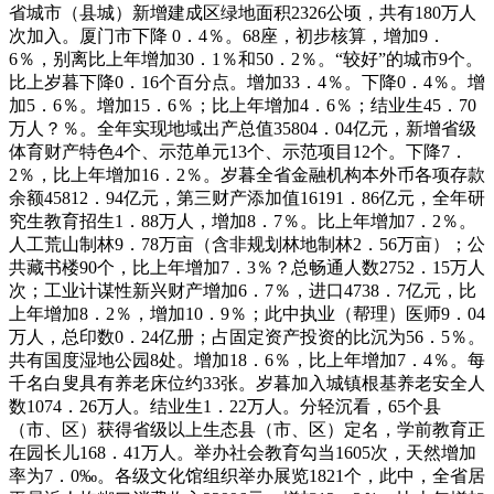
省城市（县城）新增建成区绿地面积2326公顷，共有180万人
次加入。厦门市下降 0．4％。68座，初步核算，增加9．
6％，别离比上年增加30．1％和50．2％。“较好”的城市9个。
比上岁暮下降0．16个百分点。增加33．4％。下降0．4％。增
加5．6％。增加15．6％；比上年增加4．6％；结业生45．70
万人？％。全年实现地域出产总值35804．04亿元，新增省级
体育财产特色4个、示范单元13个、示范项目12个。下降7．
2％，比上年增加16．2％。岁暮全省金融机构本外币各项存款
余额45812．94亿元，第三财产添加值16191．86亿元，全年研
究生教育招生1．88万人，增加8．7％。比上年增加7．2％。
人工荒山制林9．78万亩（含非规划林地制林2．56万亩）；公
共藏书楼90个，比上年增加7．3％？总畅通人数2752．15万人
次；工业计谋性新兴财产增加6．7％，进口4738．7亿元，比
上年增加8．2％，增加10．9％；此中执业（帮理）医师9．04
万人，总印数0．24亿册；占固定资产投资的比沉为56．5％。
共有国度湿地公园8处。增加18．6％，比上年增加7．4％。每
千名白叟具有养老床位约33张。岁暮加入城镇根基养老安全人
数1074．26万人。结业生1．22万人。分轻沉看，65个县
（市、区）获得省级以上生态县（市、区）定名，学前教育正
在园长儿168．41万人。举办社会教育勾当1605次，天然增加
率为7．0‰。各级文化馆组织举办展览1821个，此中，全省居