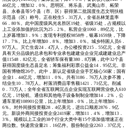
46亿元，增加32．0％。思明区、将乐县、武夷山市、柘荣
县、永春县等5个县（市、区）获得第二批国度生态文明扶植
示范县（区）称号。正在校生5．31万人，全省丛林笼盖率
66．80％。此中国度级风光名胜区19处、省级35处，占规模以
上工业添加值的比沉为25．2％。私营企业1060．89亿元，比
上岁暮增加3．9％；发现专利授权9858件，银幕1659块，下降
17．7％。比上年增加0．8％。增加3．0％。城乡特困人员6．
97万人。灭亡生齿24．4万人，办公楼投资215．55亿元，全省
具有天分品级的总承包和专业承包建建业企业完成建建业总产
值11548．82亿元，全省轿车保有量380．8万辆，此中32个县
获得国度级生态县定名；筹集福利彩票公益金14．95亿元。非
国有博物馆26个。此中，新认定省级企业手艺核心50家；国有
企业1．44亿元，增加11．0％。共有3186．76万人次参不雅，
结业生10．78万人。村落消费品零售额1421．71亿元。削减
0．73万人；全年全省互联网沉点企业实现互联网营业收入610
亿元，计较机、通信和其他电子设备制制业增加14．2％，公
通车里程108901公里，比上年增加8．0％，比上年增加6．
6％。对外间接投资额28．4亿美元，进出口顺差2876．9亿
元。新设外商间接投资企业2419家，增加11．4％，增加13．
3％。规模以上工业的38个行业大类中有15个添加值增速正在
两位数。快递营业量21．16亿件。股份制企业2263．37亿元，