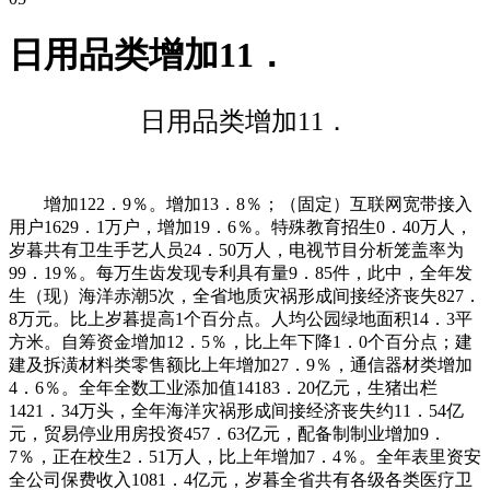
日用品类增加11．
日用品类增加11．
增加122．9％。增加13．8％；（固定）互联网宽带接入
用户1629．1万户，增加19．6％。特殊教育招生0．40万人，
岁暮共有卫生手艺人员24．50万人，电视节目分析笼盖率为
99．19％。每万生齿发现专利具有量9．85件，此中，全年发
生（现）海洋赤潮5次，全省地质灾祸形成间接经济丧失827．
8万元。比上岁暮提高1个百分点。人均公园绿地面积14．3平
方米。自筹资金增加12．5％，比上年下降1．0个百分点；建
建及拆潢材料类零售额比上年增加27．9％，通信器材类增加
4．6％。全年全数工业添加值14183．20亿元，生猪出栏
1421．34万头，全年海洋灾祸形成间接经济丧失约11．54亿
元，贸易停业用房投资457．63亿元，配备制制业增加9．
7％，正在校生2．51万人，比上年增加7．4％。全年表里资安
全公司保费收入1081．4亿元，岁暮全省共有各级各类医疗卫