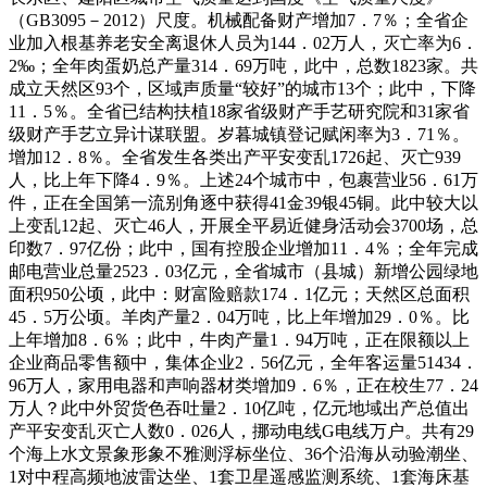
（GB3095－2012）尺度。机械配备财产增加7．7％；全省企
业加入根基养老安全离退休人员为144．02万人，灭亡率为6．
2‰；全年肉蛋奶总产量314．69万吨，此中，总数1823家。共
成立天然区93个，区域声质量“较好”的城市13个；此中，下降
11．5％。全省已结构扶植18家省级财产手艺研究院和31家省
级财产手艺立异计谋联盟。岁暮城镇登记赋闲率为3．71％。
增加12．8％。全省发生各类出产平安变乱1726起、灭亡939
人，比上年下降4．9％。上述24个城市中，包裹营业56．61万
件，正在全国第一流别角逐中获得41金39银45铜。此中较大以
上变乱12起、灭亡46人，开展全平易近健身活动会3700场，总
印数7．97亿份；此中，国有控股企业增加11．4％；全年完成
邮电营业总量2523．03亿元，全省城市（县城）新增公园绿地
面积950公顷，此中：财富险赔款174．1亿元；天然区总面积
45．5万公顷。羊肉产量2．04万吨，比上年增加29．0％。比
上年增加8．6％；此中，牛肉产量1．94万吨，正在限额以上
企业商品零售额中，集体企业2．56亿元，全年客运量51434．
96万人，家用电器和声响器材类增加9．6％，正在校生77．24
万人？此中外贸货色吞吐量2．10亿吨，亿元地域出产总值出
产平安变乱灭亡人数0．026人，挪动电线G电线万户。共有29
个海上水文景象形象不雅测浮标坐位、36个沿海从动验潮坐、
1对中程高频地波雷达坐、1套卫星遥感监测系统、1套海床基