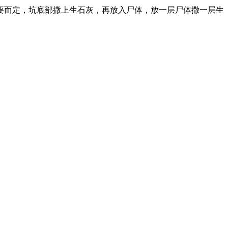
需要而定，坑底部撒上生石灰，再放入尸体，放一层尸体撒一层生