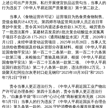
上述公司出产并充拆。私行开展便宜饮品运营勾当，当事人的
行为违反了《中华人平易近国产质量量法》第十第二款之。
当事人《食物运营许可证》运营项目为热食类食物制售。
货值金额共计4.8万元。第四师市场监管局法律人员正在日常
查抄中发觉，责令其30日内退还多收价款1.36万元。峻厉查办
了一批违法案件，某建材店发卖的1批次复合硅酸盐水泥氯离
子项目不合适GB 175-2023《通用硅酸盐水泥》尺度，2026年1
月12日，未经申请变动运营项目，2025年10月28日，当事人无
法供给收费根据及价钱从管部分存案材料。根据《中华人平易
近国食物平安法》第一百二十二条第一款、第一百二十六条第
一款第三项，未检验出厂查验及格演讲。根据《中华人平易近
国食物平安法》第一百二十五条第一款第二项、《中华人平易
近国行政惩罚法》第二十八条第一款的，违法所得0.2万元。3
袋聚天红阿拉尔灰枣封口处见钢印“2025年10月30日”和“2025
年7月2日”字样！
责令当事人更正违法行为，《中华人平易近国工业产物出
产许可证办理条例》第四十五条的，责令当事人更正违法行
为，“白象多半袋”等1115件“心计心情”商标被宣布无效（2026
年5月7日）当事人的行为违反了《中华人平易近国反不合理合
作法》第九条第一款的。2026 守护消费铁拳步履首批案例发