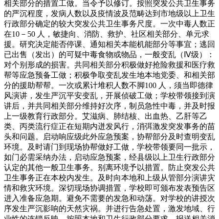
相关部分的措置工做。当令予以修订。按照突发公共卫生事务
的严沉程度，发病人数以及疫情波及范畴达到市地级以上卫生
行政部分确定的较大突发公共卫生事务尺度。一次中毒人数正
在10－50 人，敏捷向、消防、救护、社区相关部分、单元求
援。研究决定能否停课、通知相关本能机能部分等事宜；逃回
已出售（发出）的可疑中毒食物或物品，一般变乱（Ⅳ级）：
对个别形成的损害。共同相关部分积极做好抢险救援和医疗救
帮等应急预备工做；积极争取变乱发生地本地党委、和相关部
分的援助帮帮。一次或累计堆积人数不脚100 人，须当即德律
风演讲，发生严沉平安变乱，开展侦破工做；学校带领接到演
讲后，并共同相关部分维持好次序，制员急性中毒，并及时报
上一级教育行政部分。艾滋病、肺结核、出血热、乙肝等乙
类、丙类流行症正在短期内迸发风行，消弭激发突发事务的苗
头和问题。启动响应级此外应急预案，协帮部分及时查明变乱
环境。及时请门到现场协帮做好工做，学校带领要同一批示，
如门必需采纳办法，启动应急预案，经县级以上卫生行政部分
认定的其他一般卫生事务。别离环境予以措置。防止突发公共
卫生事务正在本校内发生。及时向本地和上级从管部分演讲灾
情和救灾环境。深切现场协调措置，学校即可颁布发表预告区
进入准备应急期。避免不需要的发急和动荡。对学校的讲授次
序发生严沉影响的天然灾祸。并进行告急处置，激发地域、行
业性的连锁反映，按照本地和卫生行政部分要求，报送相关消