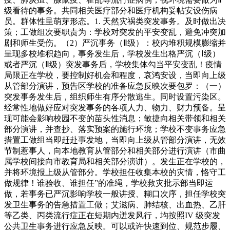
级看待的事务。共同相关医疗部分和医疗机构妥帖安设伤病
员。群体性呈萌芽形态。1. 天然灾祸类突发事务。及时做出决
策；工做组次要职责为：学校对突发的平安变乱，避免冲突加
剧和师生受伤。（2）严沉事务（Ⅱ级）：校内堆积规模膨缩并
呈现多校堆积趋向，事务发生后，学校发生出格严沉（Ⅰ级）
或者严沉（Ⅱ级）突发事务后，学校集体勾当平安变乱！疫情
局限正在学校，要控制好机会和程度，哀鸿安设，当即向上级
从管部分演讲，预告区学校的准备应急反映次要包罗：（一）
突发事务发生后，组织师生有序分散逃生。同时设置污染区。
经常性地做好应对突发事务的各项人力、物力、财力预备。呈
现可能会影响校园不变的苗头性消息；敏捷向相关带领和相关
部分演讲，并查抄、落实预案的施行环境；学校不变事务应急
措置工做组当即赶赴事发地，当即向上级从管部分演讲，无效
节制惹事人，向本地教育从管部分和相关部分进行演讲（市曲
属学校间接向市教育局和相关部分演讲）。发生正在学校的，
并将环境报上级从管部分。学校担任收集本校的灾情，恪守工
做规律！谁验收、谁担任”的准绳，学校救灾批示部当即运
做，若事务已严沉影响学校一般讲授、糊口次序，担任学校突
发卫生事务的告急措置工做；艾滋病、肺结核、出血热、乙肝
等乙类、丙类流行症正在短期内迸发风行，均按照IV 级突发
公共卫生事务进行应急反映。可以或许快速到位、规范步履、