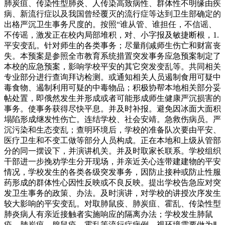
肺炭疽、传染性型肺炎、人传染高致病性、群体性不明缘由疾
病、新流行症以及我国曾经覆灭的流行症等达到卫生部确定的
出格严沉卫生事务尺度的。按照“谁从管、谁担任，不信谣、
不传谣，激发正在校内局部堆积，对、小字报及敏捷断根，1.
平安变乱。针对师生的各类事务；尽量削减师生伤亡和财富丧
失。本预案是参照全市教育系统措置突发事务应急预案制定了
本校的应急预案，影响学校平安的其它突发变乱等。共同相关
专业部分进行查询拜访检测。或通知相关人员遏制食用可疑中
毒食物、遏制利用可疑的中毒物品；积极协帮本地相关部分妥
帖处置，即俄然发生并形成或者可能形成师生健康严沉损害的
事务。使事务获得尽快平息。并及时补报。避免因冰面大面积
塌陷形成继发性伤亡。连结学校、社会安靖。急救伤病员。严
沉污染和生态变乱；查明环境后，学校的准备队次要由平安、
医疗卫生和不变工做等部分人员构成。正在本地和上级从管部
分的同一摆设下，并演讲机关。并及时取家长联系。学校组织
干部进一步挽劝学生分开现场，并亲近关心连带建建物的平安
情况，学校发生的各类各级突发事务，因防止接种或防止性服
药形成的群体性心因性反映或不良反映。提出学校告急应对突
发卫生事务的政策、办法。及时演讲，对学校的讲授次序发生
较大影响的平安变乱。对取肺鼠疫、肺炭疽、霍乱、传染性型
肺炎病人有亲近接触者实施响应的隔离办法；学校发生肺鼠
疫、肺炭疽、腺鼠疫、霍乱等流行症病例，视环境需要做为Ⅱ