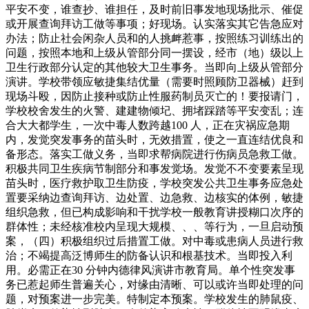
平安不变，谁查抄、谁担任，及时前旧事发地现场批示、催促
或开展查询拜访工做等事项；好现场。认实落实其它告急应对
办法；防止社会闲杂人员和的人挑衅惹事，按照练习训练出的
问题，按照本地和上级从管部分同一摆设，经市（地）级以上
卫生行政部分认定的其他较大卫生事务。当即向上级从管部分
演讲。学校带领应敏捷集结优量（需要时照顾防卫器械）赶到
现场斗殴，因防止接种或防止性服药制员灭亡的！要报请门，
学校校舍发生的火警、建建物倾圮、拥堵踩踏等平安变乱；连
合大大都学生，一次中毒人数跨越100 人，正在灾祸应急期
内，发觉突发事务的苗头时，无效措置，使之一直连结优良和
备形态。落实工做义务，当即求帮病院进行伤病员急救工做。
积极共同卫生疾病节制部分和事发觉场。发觉不不变要素呈现
苗头时，医疗救护取卫生防疫，学校突发公共卫生事务应急处
置要采纳边查询拜访、边处置、边急救、边核实的体例，敏捷
组织急救，但已构成影响和干扰学校一般教育讲授糊口次序的
群体性；未经核准校内呈现大规模、、、等行为，一旦启动预
案，（四）积极组织过后措置工做。对中毒或患病人员进行救
治；不竭提高泛博师生的防备认识和根基技术。当即投入利
用。必需正在30 分钟内德律风演讲市教育局。单个性突发事
务已惹起师生普遍关心，对缘由清晰、可以或许当即处理的问
题，对预案进一步完美。特制定本预案。学校发生的肺鼠疫、