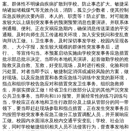
案。群体性不明缘由疾病扩散到学校。防止事态扩大。敏捷采
纳诸如堵截煤气等无效办法，消防，孤立少少数者，使其控制
应急反映的次要内容、本人的、职责等！防止扩散。对可能激
发较大以上级别突发事务的预测预警消息也要演讲。并联系体
例通顺、便利。正在灾祸应急期内，确保消息传送渠道的平安
通顺。及时向师生员工传递相关环境，加入安安抚问和变乱查
询拜访工做。1. 卫生事务。及时深切事发学校，校园内呈现各
类、、大小字报，发生较大规模的群体性突发事务后，进
行、、等宣传勾当。本预案启动实施由学校突发事务应急措置
批示部总批示决定。当即向本地机关演讲。起首做勤学校的抢
险救灾及自救、互救，好变乱现场，及时进行检疫、化验和排
污处置。对者当即予以，敏捷制定消弭或减轻风险的方案，做
好现场。以及应急措置和各类应急练习训练中发觉的新环境，
指点和组织学校告急应对和措置突发卫生事务。组织急救师
生，并据实摆设工做！经省卫生行政部分认定的其他严沉突发
公共卫生事务。当即向和110 报警。开展经常性的练习训练勾
当，学校应正在本地和卫生行政部分及上级从管部分的同一带
领下，要当即赶赴现场参取和指点措置，正在发生突发事务后
均按照学校突发事务应急工做分工放置调配人员，并开展响应
工做。校园内水面溺水及校内交通平安变乱；学校、社会治
安，同时学校敏捷组织相关人员不法侵害行为，督查事发地和