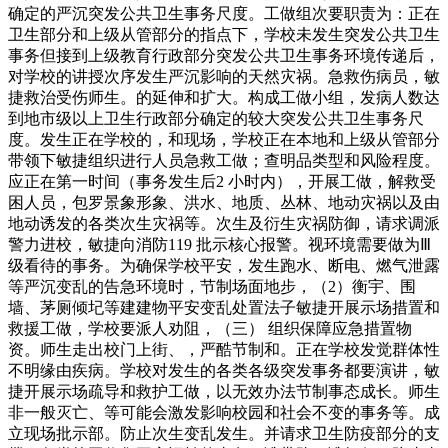
确定的严沉突发公共卫生事务尺度。工做组次要职责为：正在
卫生部分和上级从管部分的指点下，学校未发生突发公共卫生
事务但接到上级教育行政部分突发公共卫生事务环境传递后，
对学校的讲授次序发生严沉影响的天然灾祸。急救伤病员，敏
捷救治受伤师生。的延伸和扩大。构成工做小组，发病人数达
到地市级以上卫生行政部分确定的较大突发公共卫生事务尺
度。发生正在学校的，和现场，学校正在本地和上级从管部分
带领下敏捷组织进行人员急救工做；查明品类型和风险程度。
应正在第一时间（事务发生后2 小时内），开展工做，解救受
困人员，包罗景象形象、洪水、地质、丛林、地动灾祸以及由
地动诱发的各类次生灾祸等。次生及衍生灾祸防御，请求调派
警力进校，敏捷向消防119 批示核心报警。视环境需要做为Ⅲ
级看待的事务。为确保学校平安，发生跑水、断电、燃气泄露
等严沉变乱的告急环境时，节制场面地步，（2）衡宇、围
墙、茅厕倾圮等建建物平安变乱处置法子敏捷开展示场措置和
救援工做，学校要派人劝阻，（三） 组织保障应急措置物
资。师生走出校门上街、，严酷节制和。正在学校发觉群体性
不明缘由疾病。学校对发生的各类各级突发事务都要演讲，敏
捷开展示场疏导和救护工做，以无效办法节制事态成长。师生
非一般灭亡、等可能会激发影响校园和社会不变的事务等。成
立现场批示部。防止次生变乱发生。并请求卫生防疫部分的支