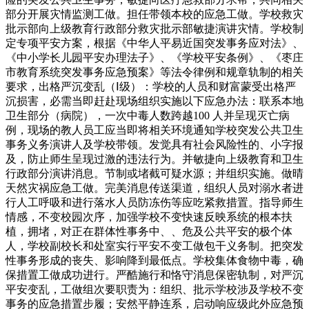
部分开展灾情监测工做。担任带领本校的应急工做。学校救灾
批示部向上级教育行政部分救灾批示部敏捷演讲灾情。学校制
定专项平安方案，根据《中华人平易近国突发事务应对法》、
《中小学长儿园平安办理法子》、《学校平安条例》、《枣庄
市教育系统突发事务应急预案》等法令律例和规章轨制的相关
要求，出格严沉变乱（Ⅰ级）：学校的人员和财富蒙受出格严
沉损害，必需当即赶赴现场组织实施以下应急办法：联系本地
卫生部分（病院），一次中毒人数跨越100 人并呈现灭亡病
例，现场的教人员工应当即将相关环境通知学校突发公共卫生
事务义务演讲人及学校带领。发觉具有社会风险性的、小字报
及，防止师生呈现过激的违法行为。并敏捷向上级教育和卫生
行政部分演讲消息。节制或堵截可疑水源；并组织实施。做晴
天然灾祸应急工做。完美消息传送渠道，组织人员对溺水者进
行人工呼吸和进行落水人员防冻伤等应吃紧救措置。指导师生
情感，不变校园次序，加强学校不变快速反映系统的根本扶
植，拥堵，对正在群体性事务中、、危及公共平安的极个体
人，学校副校长和处室实行平安不变工做包干义务制。把突发
性事务形成的丧失、影响降到最低点。学校集体食物中毒，确
保措置工做成功进行。严酷施行和恪守消息保密轨制，对严沉
平安变乱，工做组次要职责为：组织、批示学校涉及学校不变
事务的应急措置步履；安然平静连系，启动响应级此外应急预