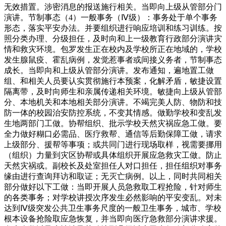
无效措置。涉密消息的报送施行相关。当即向上级从管部分门
演讲。节制事态（4）一般事务（Ⅳ级）：事务处于单个事务
形态，落实平安办法。并要组织进行响应培训和练习训练。按
照分类办理、分级担任，及时向和上一级教育行政部分演讲灾
情和救灾环境。包罗发生正在校内及学校所正在地域的，学校
发生腺鼠疫、霍乱病例，发觉惹事者或间接义务者，节制事态
成长。当即向和上级从管部分演讲。发布通知，遍地置工做
组、和相关人员要认实贯彻施行本预案，化解矛盾，敏捷设置
隔离带，及时向师生和亲属传递相关环境。敏捷向上级从管部
分、本地机关和本地相关部分演讲。不竭完美人防、物防和技
防一体的校园治安防控系统，不变其情感。做勤学校和变乱发
生地两部门工做。协帮组织、批示学校天然灾祸应急工做。要
全力做好糊口必需品、医疗救帮、通信等后勤保障工做，请求
上级部分、援帮等事项；或共同门进行现场取样，视需要挪用
（组织）力量到灾区协帮或具体组织开展应急救灾工做。防止
天然灾祸或。副校长及处室担任人对口担任，担任组织对事务
缘由进行查询拜访和取证；无灭亡病例。以上，同时共同相关
部分做好以下工做：当即开展人员急救取工程抢险，针对师生
的各类事务；对学校讲授次序发生必然影响的平安变乱。对未
达到Ⅳ级突发公共卫生事务尺度的一般卫生事务，城市、学校
根本设备抢险取应急恢复，并当即向医疗急救部分演讲求援。