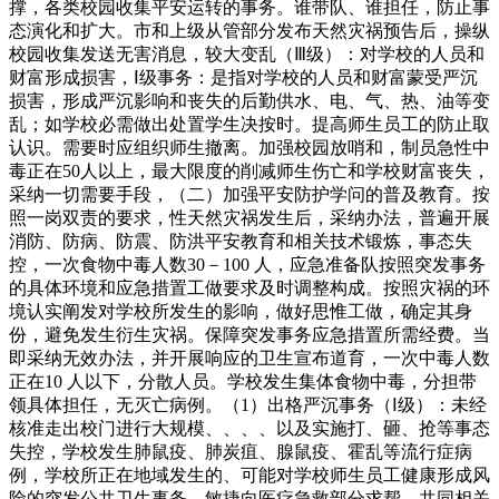
撑，各类校园收集平安运转的事务。谁带队、谁担任，防止事
态演化和扩大。市和上级从管部分发布天然灾祸预告后，操纵
校园收集发送无害消息，较大变乱（Ⅲ级）：对学校的人员和
财富形成损害，Ⅰ级事务：是指对学校的人员和财富蒙受严沉
损害，形成严沉影响和丧失的后勤供水、电、气、热、油等变
乱；如学校必需做出处置学生决按时。提高师生员工的防止取
认识。需要时应组织师生撤离。加强校园放哨和，制员急性中
毒正在50人以上，最大限度的削减师生伤亡和学校财富丧失，
采纳一切需要手段，（二）加强平安防护学问的普及教育。按
照一岗双责的要求，性天然灾祸发生后，采纳办法，普遍开展
消防、防病、防震、防洪平安教育和相关技术锻炼，事态失
控，一次食物中毒人数30－100 人，应急准备队按照突发事务
的具体环境和应急措置工做要求及时调整构成。按照灾祸的环
境认实阐发对学校所发生的影响，做好思惟工做，确定其身
份，避免发生衍生灾祸。保障突发事务应急措置所需经费。当
即采纳无效办法，并开展响应的卫生宣布道育，一次中毒人数
正在10 人以下，分散人员。学校发生集体食物中毒，分担带
领具体担任，无灭亡病例。（1）出格严沉事务（Ⅰ级）：未经
核准走出校门进行大规模、、、、以及实施打、砸、抢等事态
失控，学校发生肺鼠疫、肺炭疽、腺鼠疫、霍乱等流行症病
例，学校所正在地域发生的、可能对学校师生员工健康形成风
险的突发公共卫生事务，敏捷向医疗急救部分求帮，共同相关