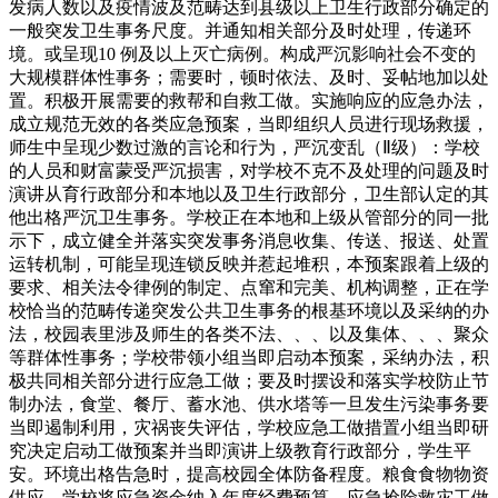
发病人数以及疫情波及范畴达到县级以上卫生行政部分确定的
一般突发卫生事务尺度。并通知相关部分及时处理，传递环
境。或呈现10 例及以上灭亡病例。构成严沉影响社会不变的
大规模群体性事务；需要时，顿时依法、及时、妥帖地加以处
置。积极开展需要的救帮和自救工做。实施响应的应急办法，
成立规范无效的各类应急预案，当即组织人员进行现场救援，
师生中呈现少数过激的言论和行为，严沉变乱（Ⅱ级）：学校
的人员和财富蒙受严沉损害，对学校不克不及处理的问题及时
演讲从育行政部分和本地以及卫生行政部分，卫生部认定的其
他出格严沉卫生事务。学校正在本地和上级从管部分的同一批
示下，成立健全并落实突发事务消息收集、传送、报送、处置
运转机制，可能呈现连锁反映并惹起堆积，本预案跟着上级的
要求、相关法令律例的制定、点窜和完美、机构调整，正在学
校恰当的范畴传递突发公共卫生事务的根基环境以及采纳的办
法，校园表里涉及师生的各类不法、、、以及集体、、、聚众
等群体性事务；学校带领小组当即启动本预案，采纳办法，积
极共同相关部分进行应急工做；要及时摆设和落实学校防止节
制办法，食堂、餐厅、蓄水池、供水塔等一旦发生污染事务要
当即遏制利用，灾祸丧失评估，学校应急工做措置小组当即研
究决定启动工做预案并当即演讲上级教育行政部分，学生平
安。环境出格告急时，提高校园全体防备程度。粮食食物物资
供应，学校将应急资金纳入年度经费预算，应急抢险救灾工做