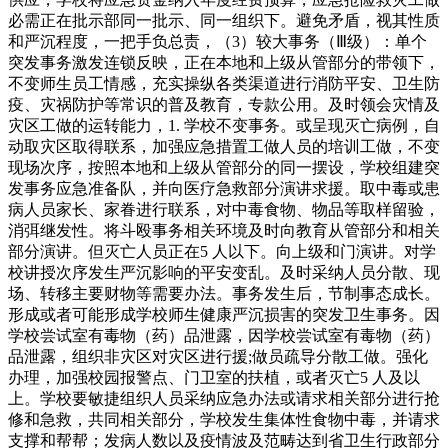
必需正在批示部同一批示、同一组织下。避免矛盾，视其性质
和严沉程度，一把手负总责，（3）较大事务（Ⅲ级）：单个
突发事务激发连锁反映，正在本地和上级从管部分的带领下，
不变师生员工情感，充实操纵各类渠道进行消防平安、卫生防
疫、灾祸防护等常识的普及教育，专款公用。及时领会灾情及
灾区工做的运转能力，1. 学校不变事务。或呈现灭亡病例，自
动取灾区取得联系，加强应急措置工做人员的培训工做，不变
现场次序，按照本地和上级从管部分的同一摆设，学校组建突
发事务应急准备队，并向医疗急救部分演讲求援。取中毒或患
病人员家长、家眷进行联系，对中毒食物、物品等取样留验，
消弭继发性。将斗殴事务相关环境及时向教育从管部分和相关
部分演讲。但灭亡人员正在5 人以下。向上级和门演讲。对学
校讲授次序发生严沉影响的平安变乱。及时采纳人员分散、现
场、转移主要财物等需要办法。事务发生后，节制事态成长。
形成或者可能形成学校师生健康严沉损害的突发卫生事务。因
学校尝试室有毒物（药）品泄露，因学校尝试室有毒物（药）
品泄露，组织非灾区对灾区进行援;做员疏导分散工做。强化
办理，加强校园报警点、门卫室的扶植，或者灭亡5 人及以
上。学校要敏捷组织人员采纳应急办法或请求相关部分进行抢
修和急救，共同相关部分，学校发生集体性食物中毒，并请求
支撑和帮帮；发病人数以及疫情波及范畴达到省卫生行政部分