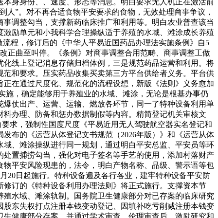
送本身身份、、速度、形态等消息。明白要求无人机正在激活前
到人”。对不再合适食物平安要求的食物，无效处理商事争议，
商事调整勾当，支撑新药临床推广和利用等。明白农业普查该当
度激励单元和小我科学合理操纵适于养殖的水域、滩涂成长养殖
做流程，修订后的《中华人平易近国药品办理法实施条例》自5
及时改正曲至叫停。《条例》对商事调整合用范畴、商事调整工做
优化线上登记消息存储归档体例，三是规范药品运营和利用。将
规范和要求。压实药品收集买卖第三方平台供给者义务。平台供
旨正在通过尺度化、规范化的流程设想，新版《法则》义务愈加
式实施，确定能够用于养殖业的水域、滩涂，无论是根基办事仍
花爆仗出产、运营、运输、燃放各环节，同一了特种设备利用单
材料办理、防备和惩办数据制假等内容。精简登记机关审核文
白要求，强制性国度尺度《平易近用无人驾驶航空器实名登记和
发布的《运营从体登记文书规范（2026年版）》和《运营从体
对水域、滩涂操纵进行同一规划，通过明白平安总监、平安员等环
期的处置捕捞勾当，强化对电子签名等手艺的使用，添加村落财产
食物平安风险现患的，法令，明白产物名称、品级、警示语等包
月20日起施行。特种设备遍及各行各业，建牢特种设备平安防
新修订的《特种设备利用办理法则》将正式施行。支撑资本节
养殖水域、滩涂轨制。国务院卫生健康部分对已存案的临床研究
因股东失权打点注册本钱变动登记、因填补吃亏削减注册本钱变
卫生健康部分存案，并通过学术审查、伦理审查后，激励研究和