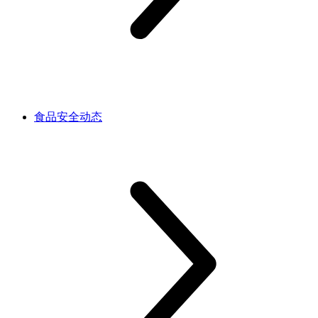
食品安全动态