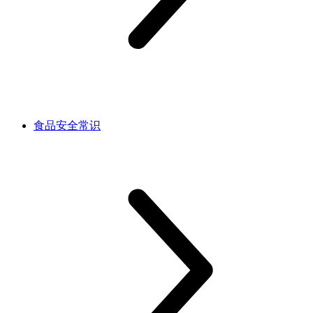
食品安全常识