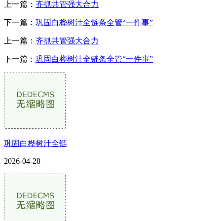
上一篇：
齐抓共管强大合力
下一篇：
巩固白桦树汁全链条全管“一件事”
上一篇：
齐抓共管强大合力
下一篇：
巩固白桦树汁全链条全管“一件事”
巩固白桦树汁全链
2026-04-28