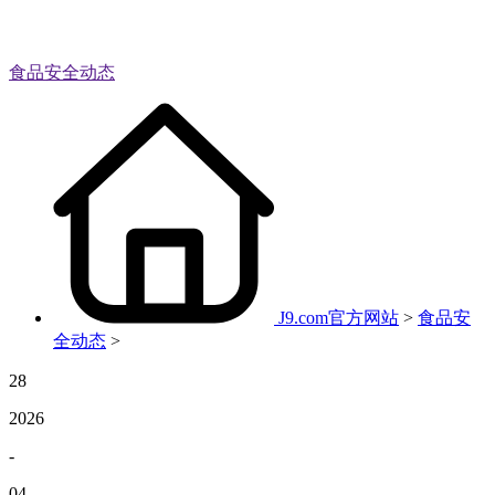
食品安全动态
J9.com官方网站
>
食品安
全动态
>
28
2026
-
04