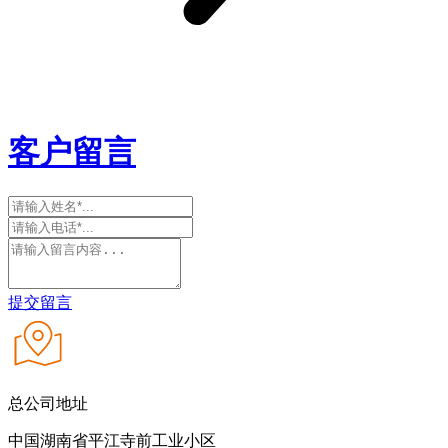
客户留言
提交留言
总公司地址
中国湖南省平江寺前工业小区