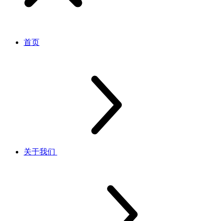
首页
关于我们