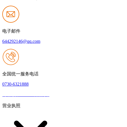
电子邮件
644292146@qq.com
全国统一服务电话
0730-6321888
网站建设：J9.com官方网站
|
网站地图
本网站支持IPV6
营业执照