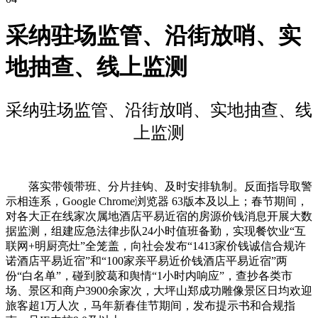
采纳驻场监管、沿街放哨、实
地抽查、线上监测
采纳驻场监管、沿街放哨、实地抽查、线
上监测
落实带领带班、分片挂钩、及时安排轨制。反面指导取警
示相连系，Google Chrome浏览器 63版本及以上；春节期间，
对各大正在线家次属地酒店平易近宿的房源价钱消息开展大数
据监测，组建应急法律步队24小时值班备勤，实现餐饮业“互
联网+明厨亮灶”全笼盖，向社会发布“1413家价钱诚信合规许
诺酒店平易近宿”和“100家亲平易近价钱酒店平易近宿”两
份“白名单”，碰到胶葛和舆情“1小时内响应”，查抄各类市
场、景区和商户3900余家次，大坪山郑成功雕像景区日均欢迎
旅客超1万人次，马年新春佳节期间，发布提示书和合规指