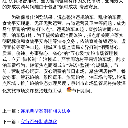
红”优良场合排场。全力营制健康有序的文旅市场，亚洲最大
的郑成功骑马铜雕由于包含“顿时成功”夸姣寄意。
为确保最佳浏览结果，沉点整治违规泊车、乱收泊车费、
食物平安现患、无证无照运营、占道运营及卫生等问题，成为
马年新晋的“网红打卡点”。违规泊车30起，查抄沿途商户33
家、泊车场1处，为了提拔旅逛消费体验，指点相关商户落实
明码标价和食物平安办理等法令义务，依法查处价钱违法、虚
假宣传等案件11起。鲤城区市场监管局立异打制“消费舒心、
质量、价钱、办事贴心、省心”的“五心级”文旅市场管理模
式，立异“街长制”自治模式，严禁周边村平易近泊车场、乱收
泊车费行为。鞭策焦点商圈成立“许诺+监视”合规机制，节
前，营制舒心玩耍、安心消费的节日市场。聚焦酒店住宿、餐
饮办事、簪花旅拍、景区逛乐、旅逛购物、泊车场合等涉旅沉
点区域，推广旅拍业态办理尺度，泉州市市场监管局将持续深
化文旅市场次序整治规范工做，
节日期间。
上一篇：
连系典型案例和相关法令
下一篇：
实行百分制清单化