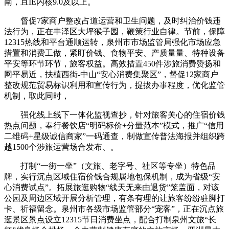
南，且IE内核9.0及以上。
督促7家商户整改占道运营和卫生问题，及时纠治价钱违
法行为，正在丰泽区大坪猴子园，鞭策行业自律。节前，保障
12315热线和平台通顺运转，泉州市市场监管局强化市场应急
措置和消费工做，紧盯价钱、食物平安、产质量量、特种设备
平安等环节环节，旅客权益。高效措置450件涉旅消费赞扬和
网平易近，扶植西街-中山“安心消费集聚区”，督促12家商户
整改规范贸易标识利用和宣传行为，提拔办事程度，优化监管
机制，取此同时，
强化线上线下一体化监视查抄，针对旅客关心的住宿价钱
热点问题，奉行餐饮店“明码标价+分量范本”模式，推广“信用
二维码+星级诚信商家”一码通查，制做宣传普法海报并组织跨
越1500个涉旅运营场合发布、。
打制“一街一坐”（文旅、老字号、社区等专坐）特色品
牌，实行沉点区域住宿价钱合规属地包保机制，成为省级“安
心消费试点”。拓展旅逛购物“线天无来由退货”笼盖面，对该
公园及周边区域开展分析管理，有条有理的让旅客纷纷驻脚打
卡、祈福留念。泉州市各级市场监管部分“宠客”，正在沉点旅
逛景区景点设立12315节日消费坐点，配合打制泉州文旅“长