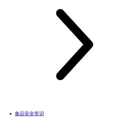
食品安全常识