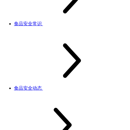
食品安全常识
食品安全动态