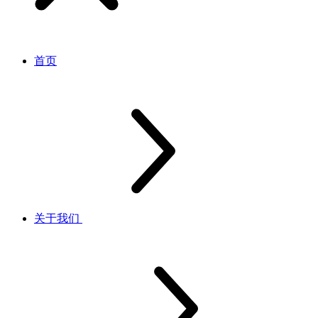
首页
关于我们