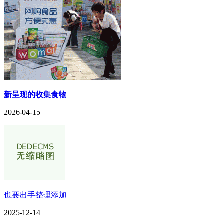
新呈现的收集食物
2026-04-15
也要出手整理添加
2025-12-14