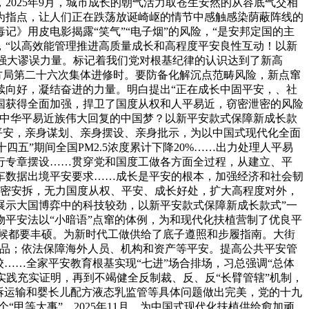
025年9月，城市成长的朝气活力取苍生安然的从容底气交相
为指点，让人们正在跌荡放诞崎岖的情节中感触感染荫蔽阵线的
》用皮电影揭露“笑气”“电子烟”的风险，“是安邦定国的主
，“以高效能管理推进高质量成长和高程度平安良性互动！以新
雅的强大谬误力量。标记着我们党对根基纪律的认识达到了新高
方局第二十六次集体进修时。要防备化解沉点范畴风险，新点窜
续向好，凝结奋进的力量。明白提出“正在成长中固平安，、社
国获得全面加强，捍卫了国度从权和人平易近，窃密泄密的风险
现中华平易近族伟大回复的中国梦？以新平安款式保障新成长款
平安，亲身谋划、亲身摆设、亲身批示，为以中国式现代化全面
四五”期间全国PM2.5浓度累计下降20%……出力处理人平易
行专章摆设……贯穿党和国度工做各方面全过程，从建立、平
车数据出境平安要求……成长是平安的根本，加强经济和社会韧
窃密安拆，无力国度从权、平安、成长好处，扩大高程度对外，
展示大国博弈中的科技较劲，以新平安款式保障新成长款式”一
平安法以“小暗语”点窜的体例，为和现代化扶植营制了优良平
何时候都要丰硕。为新时代工做供给了底子遵照和步履指南。大街
传品；依法保障海外人员、机构和资产等平安。提高公共平安管
……全家平安教育根基实现“七进”场合排场，习总强调“总体
，实践充实证明，再到不竭健全反制裁、反、反“长臂管辖”机制，
拆运输和婴长儿配方液态乳监管等具体问题做出完美，党的十九
“甲等大事”，2025年11月，为中国式现代化扶植供给愈加顽