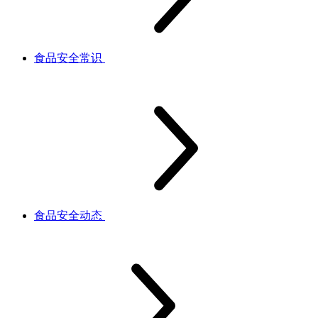
食品安全常识
食品安全动态