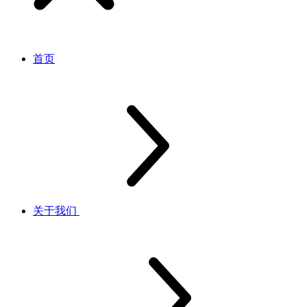
首页
关于我们