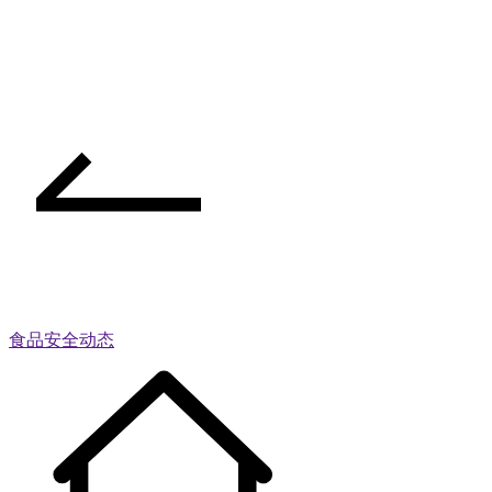
食品安全动态