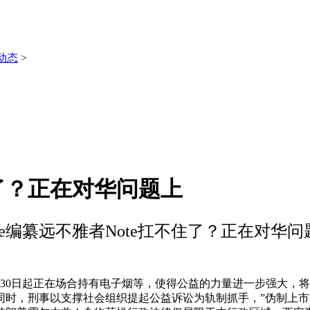
动态
>
住了？正在对华问题上
ote编纂远不雅者Note扛不住了？正在对华问
0日起正在场合持有电子烟等，使得公益的力量进一步强大，将
时，刑事以支撑社会组织提起公益诉讼为轨制抓手，”伪制上市