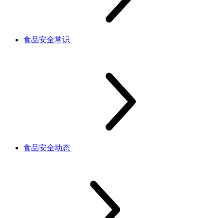
食品安全常识
食品安全动态