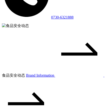
0730-6321888
食品安全动态
Brand Information