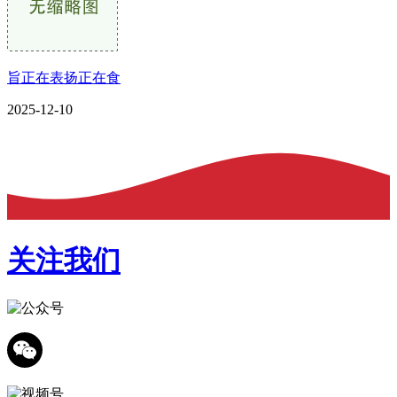
旨正在表扬正在食
2025-12-10
关注我们