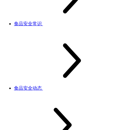
食品安全常识
食品安全动态