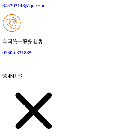
644292146@qq.com
全国统一服务电话
0730-6321888
网站建设：J9.com官方网站
|
网站地图
本网站支持IPV6
营业执照