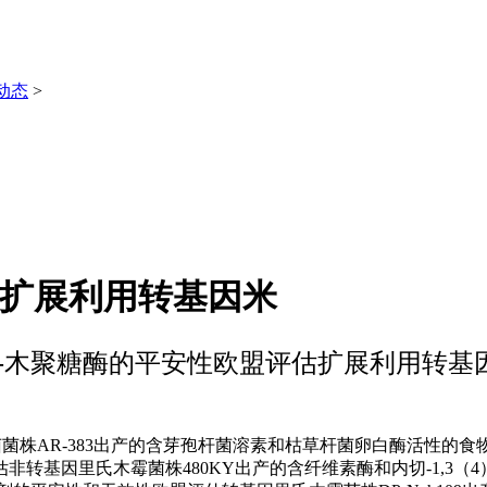
动态
>
估扩展利用转基因米
-β-木聚糖酶的平安性欧盟评估扩展利用转基
AR-383出产的含芽孢杆菌溶素和枯草杆菌卵白酶活性的食物酶的
基因里氏木霉菌株480KY出产的含纤维素酶和内切-1,3（4）