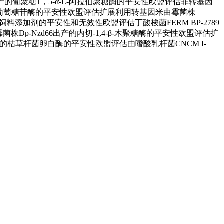
产的葡聚糖1，5-α-L-阿拉伯聚糖酶的平安性欧盟评估非转基因
-α-葡萄糖苷酶的平安性欧盟评估扩展利用转基因米曲霉菌株
饲料添加剂的平安性和无效性欧盟评估丁酸梭菌FERM BP-2789
p-Nzd66出产的内切-1,4-β-木聚糖酶的平安性欧盟评估扩
的枯草杆菌卵白酶的平安性欧盟评估由嗜酸乳杆菌CNCM I-