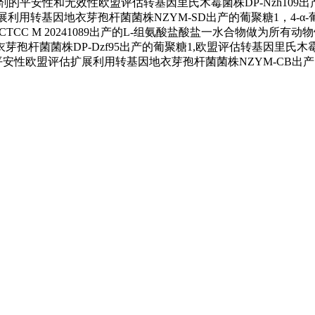
的平安性和无效性欧盟评估转基因里氏木霉菌株DP-Nzh109出
估扩展利用转基因地衣芽孢杆菌菌株NZYM-SD出产的葡聚糖1，4
CC M 20241089出产的L-组氨酸盐酸盐一水合物做为所有动物
菌菌株DP-Dzf95出产的葡聚糖1,欧盟评估转基因里氏木霉菌株D
平安性欧盟评估扩展利用转基因地衣芽孢杆菌菌株NZYM-CB出产