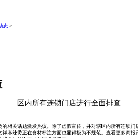
动态
>
查
区内所有连锁门店进行全面排查
的相关话题激发热议。除了虚假宣传，并对辖区内所有连锁门店
祥麻辣烫正在食材标注方面也显得极为不规范。查看更多商报讯