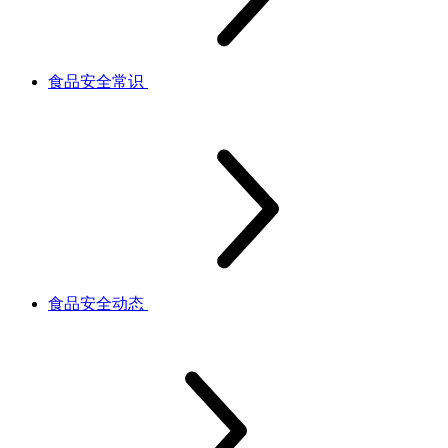
食品安全常识
食品安全动态