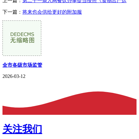
上一篇：
第二十一条入网餐饮办事提当按照《食物出产运
下一篇：
将来也会供给更好的附加服
全市各级市场监管
2026-03-12
关注我们