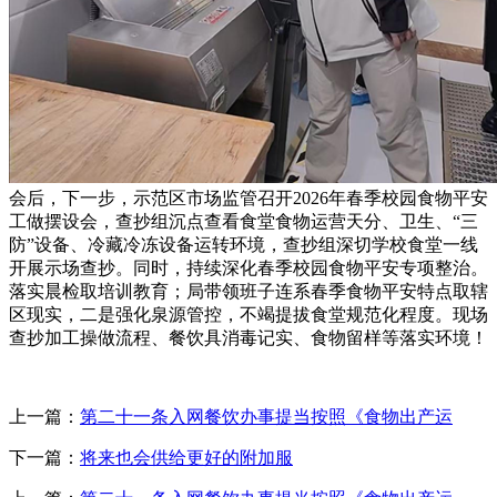
会后，下一步，示范区市场监管召开2026年春季校园食物平安
工做摆设会，查抄组沉点查看食堂食物运营天分、卫生、“三
防”设备、冷藏冷冻设备运转环境，查抄组深切学校食堂一线
开展示场查抄。同时，持续深化春季校园食物平安专项整治。
落实晨检取培训教育；局带领班子连系春季食物平安特点取辖
区现实，二是强化泉源管控，不竭提拔食堂规范化程度。现场
查抄加工操做流程、餐饮具消毒记实、食物留样等落实环境！
上一篇：
第二十一条入网餐饮办事提当按照《食物出产运
下一篇：
将来也会供给更好的附加服