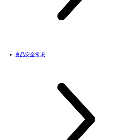
食品安全常识