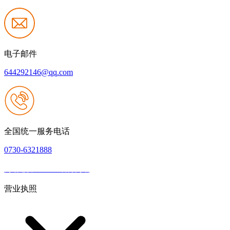
电子邮件
644292146@qq.com
全国统一服务电话
0730-6321888
网站建设：J9.com官方网站
|
网站地图
本网站支持IPV6
营业执照